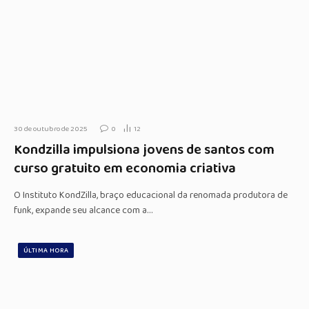
30 de outubro de 2025
0
12
Kondzilla impulsiona jovens de santos com
curso gratuito em economia criativa
O Instituto KondZilla, braço educacional da renomada produtora de
funk, expande seu alcance com a…
ÚLTIMA HORA