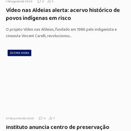
1 de agosto de 2026
0
5
Vídeo nas Aldeias alerta: acervo histórico de
povos indígenas em risco
O projeto Vídeo nas Aldeias, fundado em 1986 pelo indigenista e
cineasta Vincent Carelli, revolucionou…
ÚLTIMA HORA
27 de junho de 2026
0
7
Instituto anuncia centro de preservação