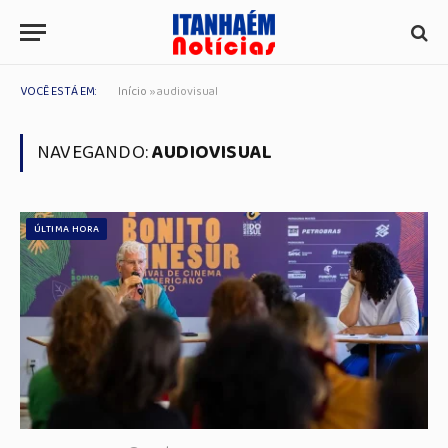
VOCÊ ESTÁ EM:
Início
»
audiovisual
NAVEGANDO:
AUDIOVISUAL
ÚLTIMA HORA