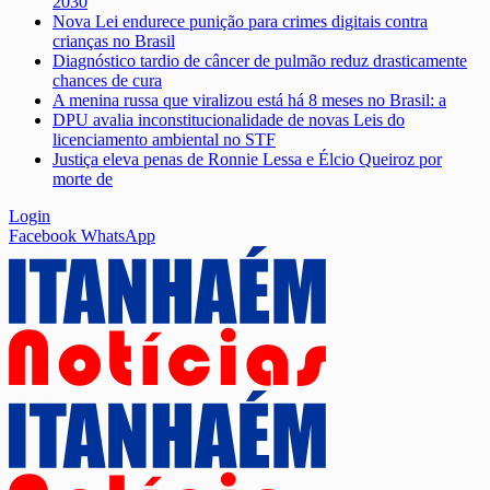
2030
Nova Lei endurece punição para crimes digitais contra
crianças no Brasil
Diagnóstico tardio de câncer de pulmão reduz drasticamente
chances de cura
A menina russa que viralizou está há 8 meses no Brasil: a
DPU avalia inconstitucionalidade de novas Leis do
licenciamento ambiental no STF
Justiça eleva penas de Ronnie Lessa e Élcio Queiroz por
morte de
Login
Facebook
WhatsApp