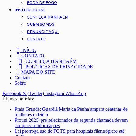
RODA DE FOGO
INSTITUCIONAL
CONHEÇA ITANHAÉM
QUEM SOMOS
DENUNCIE AQUI
CONTATO
INÍCIO
CONTATO
CONHEÇA ITANHAÉM
POLÍTICAS DE PRIVACIDADE
MAPA DO SITE
Contato
Sobre
Facebook
X (Twitter)
Instagram
WhatsApp
Últimas notícias:
Praia Grande: Guardiã Maria da Penha ampara centenas de
mulheres e detém
Prouni 2026: pré-selecionados da segunda chamada devem
comprovar informações
Lei prorroga uso de FGTS para hospitais filantrópicos até