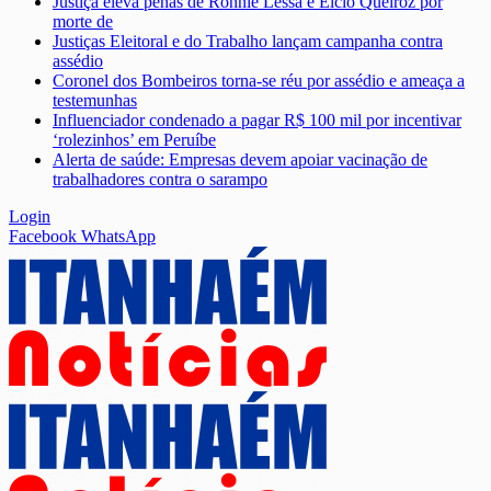
Justiça eleva penas de Ronnie Lessa e Élcio Queiroz por
morte de
Justiças Eleitoral e do Trabalho lançam campanha contra
assédio
Coronel dos Bombeiros torna-se réu por assédio e ameaça a
testemunhas
Influenciador condenado a pagar R$ 100 mil por incentivar
‘rolezinhos’ em Peruíbe
Alerta de saúde: Empresas devem apoiar vacinação de
trabalhadores contra o sarampo
Login
Facebook
WhatsApp