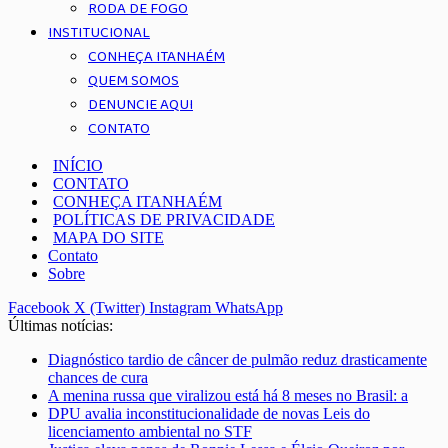
RODA DE FOGO
INSTITUCIONAL
CONHEÇA ITANHAÉM
QUEM SOMOS
DENUNCIE AQUI
CONTATO
INÍCIO
CONTATO
CONHEÇA ITANHAÉM
POLÍTICAS DE PRIVACIDADE
MAPA DO SITE
Contato
Sobre
Facebook
X (Twitter)
Instagram
WhatsApp
Últimas notícias:
Diagnóstico tardio de câncer de pulmão reduz drasticamente
chances de cura
A menina russa que viralizou está há 8 meses no Brasil: a
DPU avalia inconstitucionalidade de novas Leis do
licenciamento ambiental no STF