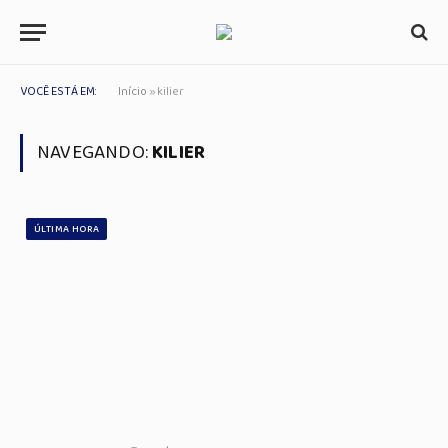
VOCÊ ESTÁ EM:
Início
»
kilier
NAVEGANDO:
KILIER
ÚLTIMA HORA