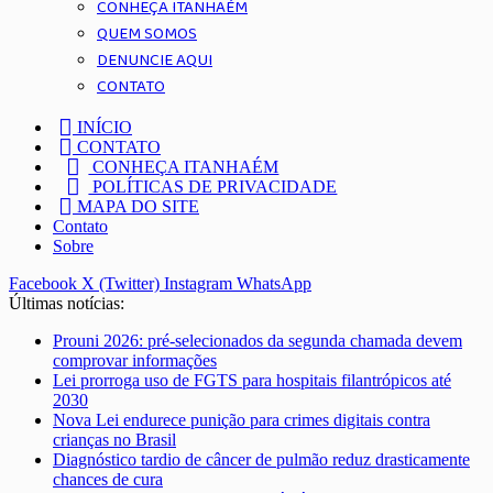
CONHEÇA ITANHAÉM
QUEM SOMOS
DENUNCIE AQUI
CONTATO
INÍCIO
CONTATO
CONHEÇA ITANHAÉM
POLÍTICAS DE PRIVACIDADE
MAPA DO SITE
Contato
Sobre
Facebook
X (Twitter)
Instagram
WhatsApp
Últimas notícias:
Prouni 2026: pré-selecionados da segunda chamada devem
comprovar informações
Lei prorroga uso de FGTS para hospitais filantrópicos até
2030
Nova Lei endurece punição para crimes digitais contra
crianças no Brasil
Diagnóstico tardio de câncer de pulmão reduz drasticamente
chances de cura