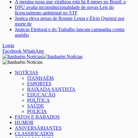
A menina russa que viralizou está há 8 meses no Brasil: a
DPU avalia inconstitucionalidade de novas Leis do
licenciamento ambiental no STF
Justiça eleva penas de Ronnie Lessa e Élcio Queiroz por
morte de
Justiças Eleitoral e do Trabalho lançam campanha contra
assédio
Login
Facebook
WhatsApp
NOTÍCIAS
ITANHAÉM
ESPORTES
BAIXADA SANTISTA
EDUCAÇÃO
POLÍTICA
SAÚDE
POLÍCIA
FATOS E BABADOS
HUMOR
ANIVERSÁRIANTES
CLASSIFICADOS