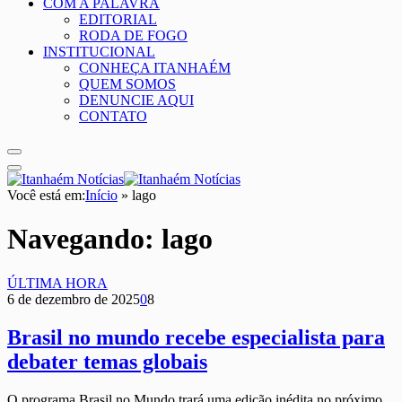
COM A PALAVRA
EDITORIAL
RODA DE FOGO
INSTITUCIONAL
CONHEÇA ITANHAÉM
QUEM SOMOS
DENUNCIE AQUI
CONTATO
Você está em:
Início
»
lago
Navegando:
lago
ÚLTIMA HORA
6 de dezembro de 2025
0
8
Brasil no mundo recebe especialista para
debater temas globais
O programa Brasil no Mundo trará uma edição inédita no próximo