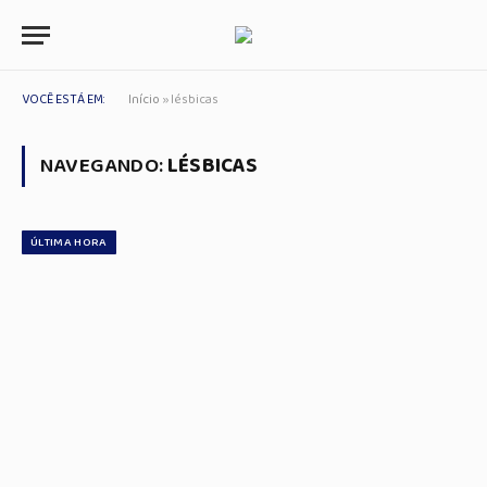
VOCÊ ESTÁ EM:
Início
»
lésbicas
NAVEGANDO:
LÉSBICAS
ÚLTIMA HORA