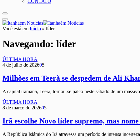
CONTATO
Você está em:
Início
»
líder
Navegando:
líder
ÚLTIMA HORA
4 de julho de 2026
0
5
Milhões em Teerã se despedem de Ali Kha
A capital iraniana, Teerã, tornou-se palco neste sábado de um massiv
ÚLTIMA HORA
8 de março de 2026
0
5
Irã escolhe Novo líder supremo, mas nome
A República Islâmica do Irã atravessa um período de intensa incerteza