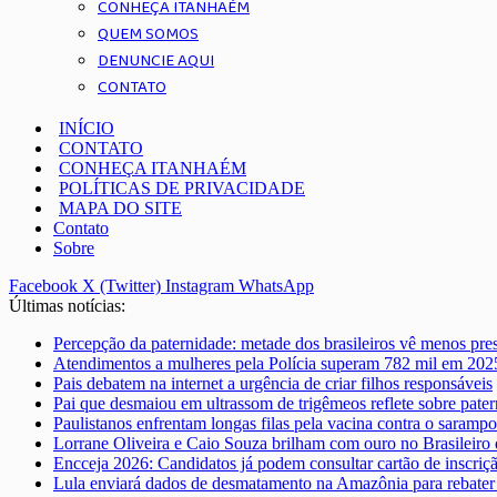
CONHEÇA ITANHAÉM
QUEM SOMOS
DENUNCIE AQUI
CONTATO
INÍCIO
CONTATO
CONHEÇA ITANHAÉM
POLÍTICAS DE PRIVACIDADE
MAPA DO SITE
Contato
Sobre
Facebook
X (Twitter)
Instagram
WhatsApp
Últimas notícias:
Percepção da paternidade: metade dos brasileiros vê menos pre
Atendimentos a mulheres pela Polícia superam 782 mil em 202
Pais debatem na internet a urgência de criar filhos responsáveis
Pai que desmaiou em ultrassom de trigêmeos reflete sobre pate
Paulistanos enfrentam longas filas pela vacina contra o sarampo
Lorrane Oliveira e Caio Souza brilham com ouro no Brasileiro 
Encceja 2026: Candidatos já podem consultar cartão de inscriç
Lula enviará dados de desmatamento na Amazônia para rebater 