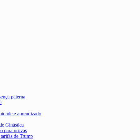
sença paterna
5
rnidade e aprendizado
de Ginástica
ão para provas
tarifas de Trump