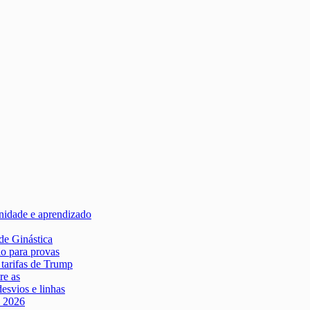
rnidade e aprendizado
de Ginástica
ão para provas
tarifas de Trump
re as
desvios e linhas
e 2026