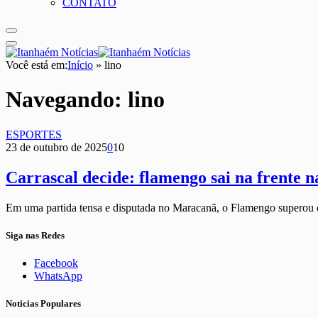
CONTATO
Você está em:
Início
»
lino
Navegando:
lino
ESPORTES
23 de outubro de 2025
0
10
Carrascal decide: flamengo sai na frente n
Em uma partida tensa e disputada no Maracanã, o Flamengo superou
Siga nas Redes
Facebook
WhatsApp
Noticias Populares