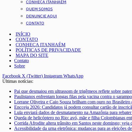
CONHEÇA ITANHAÉM
QUEM SOMOS
DENUNCIE AQUI
CONTATO
INÍCIO
CONTATO
CONHEÇA ITANHAÉM
POLÍTICAS DE PRIVACIDADE
MAPA DO SITE
Contato
Sobre
Facebook
X (Twitter)
Instagram
WhatsApp
Últimas notícias:
Pai que desmaiou em ultrassom de trigêmeos reflete sobre pate
Paulistanos enfrentam longas filas pela vacina contra o sarampo
Lorrane Oliveira e Caio Souza brilham com ouro no Brasileiro 
Encceja 2026: Candidatos já podem consultar cartão de inscriç
Lula enviará dados de desmatamento na Amazônia para rebater 
Queda de helicóptero no Rio: avó, mãe e filha Colombianas ent
Corrida Afrodite altera trânsito em Santos neste domingo; veja 
Acessibilidade da urna eletrônica: mudanças para as eleições d