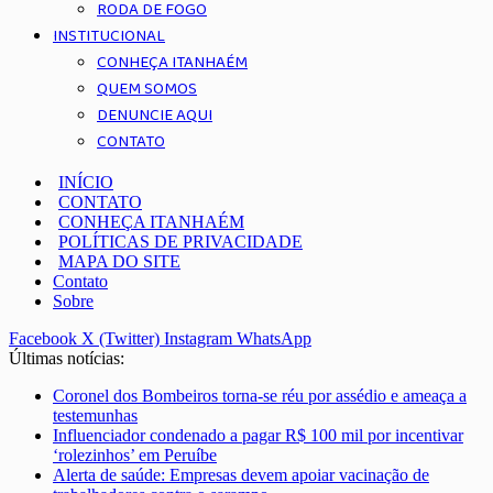
RODA DE FOGO
INSTITUCIONAL
CONHEÇA ITANHAÉM
QUEM SOMOS
DENUNCIE AQUI
CONTATO
INÍCIO
CONTATO
CONHEÇA ITANHAÉM
POLÍTICAS DE PRIVACIDADE
MAPA DO SITE
Contato
Sobre
Facebook
X (Twitter)
Instagram
WhatsApp
Últimas notícias:
Coronel dos Bombeiros torna-se réu por assédio e ameaça a
testemunhas
Influenciador condenado a pagar R$ 100 mil por incentivar
‘rolezinhos’ em Peruíbe
Alerta de saúde: Empresas devem apoiar vacinação de