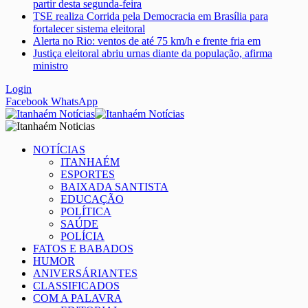
partir desta segunda-feira
TSE realiza Corrida pela Democracia em Brasília para
fortalecer sistema eleitoral
Alerta no Rio: ventos de até 75 km/h e frente fria em
Justiça eleitoral abriu urnas diante da população, afirma
ministro
Login
Facebook
WhatsApp
NOTÍCIAS
ITANHAÉM
ESPORTES
BAIXADA SANTISTA
EDUCAÇÃO
POLÍTICA
SAÚDE
POLÍCIA
FATOS E BABADOS
HUMOR
ANIVERSÁRIANTES
CLASSIFICADOS
COM A PALAVRA