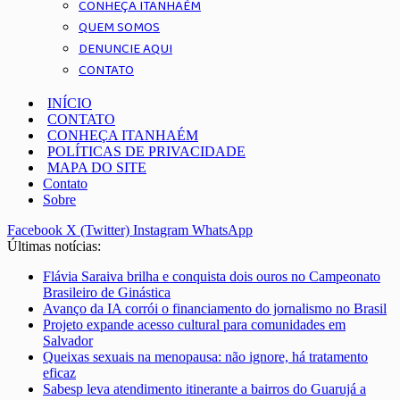
CONHEÇA ITANHAÉM
QUEM SOMOS
DENUNCIE AQUI
CONTATO
INÍCIO
CONTATO
CONHEÇA ITANHAÉM
POLÍTICAS DE PRIVACIDADE
MAPA DO SITE
Contato
Sobre
Facebook
X (Twitter)
Instagram
WhatsApp
Últimas notícias:
Flávia Saraiva brilha e conquista dois ouros no Campeonato
Brasileiro de Ginástica
Avanço da IA corrói o financiamento do jornalismo no Brasil
Projeto expande acesso cultural para comunidades em
Salvador
Queixas sexuais na menopausa: não ignore, há tratamento
eficaz
Sabesp leva atendimento itinerante a bairros do Guarujá a