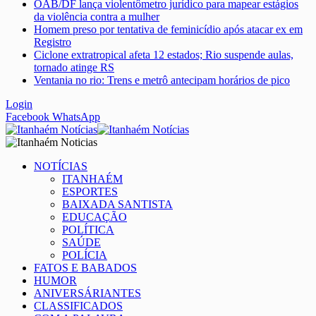
OAB/DF lança violentômetro jurídico para mapear estágios
da violência contra a mulher
Homem preso por tentativa de feminicídio após atacar ex em
Registro
Ciclone extratropical afeta 12 estados; Rio suspende aulas,
tornado atinge RS
Ventania no rio: Trens e metrô antecipam horários de pico
Login
Facebook
WhatsApp
NOTÍCIAS
ITANHAÉM
ESPORTES
BAIXADA SANTISTA
EDUCAÇÃO
POLÍTICA
SAÚDE
POLÍCIA
FATOS E BABADOS
HUMOR
ANIVERSÁRIANTES
CLASSIFICADOS