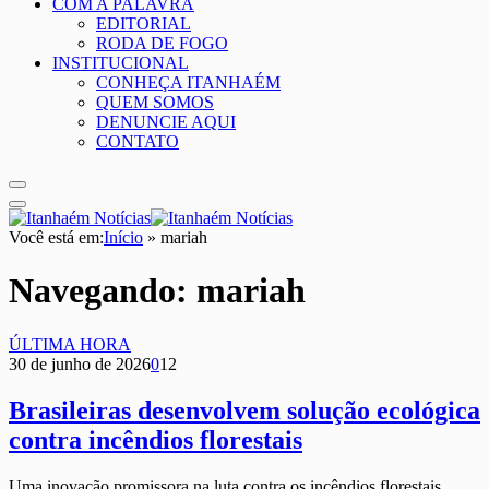
COM A PALAVRA
EDITORIAL
RODA DE FOGO
INSTITUCIONAL
CONHEÇA ITANHAÉM
QUEM SOMOS
DENUNCIE AQUI
CONTATO
Você está em:
Início
»
mariah
Navegando:
mariah
ÚLTIMA HORA
30 de junho de 2026
0
12
Brasileiras desenvolvem solução ecológica
contra incêndios florestais
Uma inovação promissora na luta contra os incêndios florestais