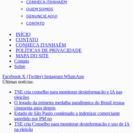
CONHEÇA ITANHAÉM
QUEM SOMOS
DENUNCIE AQUI
CONTATO
INÍCIO
CONTATO
CONHEÇA ITANHAÉM
POLÍTICAS DE PRIVACIDADE
MAPA DO SITE
Contato
Sobre
Facebook
X (Twitter)
Instagram
WhatsApp
Últimas notícias:
TSE cria conselho para monitorar desinformação e IA nas
eleições
O legado da primeira medalha paralímpica do Brasil ressoa
cinquenta anos depois
Estado de São Paulo condenado a indenizar comerciante
agredido por PM no
TSE cria Conselho para monitorar desinformação e uso de IA
na eleição