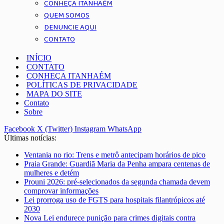
CONHEÇA ITANHAÉM
QUEM SOMOS
DENUNCIE AQUI
CONTATO
INÍCIO
CONTATO
CONHEÇA ITANHAÉM
POLÍTICAS DE PRIVACIDADE
MAPA DO SITE
Contato
Sobre
Facebook
X (Twitter)
Instagram
WhatsApp
Últimas notícias:
Ventania no rio: Trens e metrô antecipam horários de pico
Praia Grande: Guardiã Maria da Penha ampara centenas de
mulheres e detém
Prouni 2026: pré-selecionados da segunda chamada devem
comprovar informações
Lei prorroga uso de FGTS para hospitais filantrópicos até
2030
Nova Lei endurece punição para crimes digitais contra