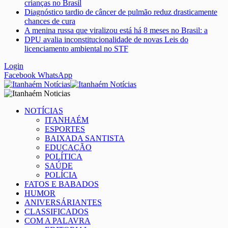
crianças no Brasil
Diagnóstico tardio de câncer de pulmão reduz drasticamente
chances de cura
A menina russa que viralizou está há 8 meses no Brasil: a
DPU avalia inconstitucionalidade de novas Leis do
licenciamento ambiental no STF
Login
Facebook
WhatsApp
NOTÍCIAS
ITANHAÉM
ESPORTES
BAIXADA SANTISTA
EDUCAÇÃO
POLÍTICA
SAÚDE
POLÍCIA
FATOS E BABADOS
HUMOR
ANIVERSÁRIANTES
CLASSIFICADOS
COM A PALAVRA