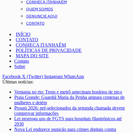
CONHEÇA ITANHAÉM
QUEM SOMOS
DENUNCIE AQUI
CONTATO
INÍCIO
CONTATO
CONHEÇA ITANHAÉM
POLÍTICAS DE PRIVACIDADE
MAPA DO SITE
Contato
Sobre
Facebook
X (Twitter)
Instagram
WhatsApp
Últimas notícias:
Ventania no rio: Trens e metrô antecipam horários de pico
Praia Grande: Guardiã Maria da Penha ampara centenas de
mulheres e detém
Prouni 2026: pré-selecionados da segunda chamada devem
comprovar informações
Lei prorroga uso de FGTS para hospitais filantrópicos até
2030
Nova Lei endurece punição para crimes digitais contra