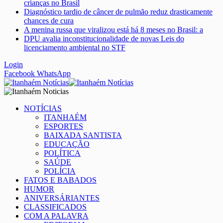
crianças no Brasil
Diagnóstico tardio de câncer de pulmão reduz drasticamente
chances de cura
A menina russa que viralizou está há 8 meses no Brasil: a
DPU avalia inconstitucionalidade de novas Leis do
licenciamento ambiental no STF
Login
Facebook
WhatsApp
NOTÍCIAS
ITANHAÉM
ESPORTES
BAIXADA SANTISTA
EDUCAÇÃO
POLÍTICA
SAÚDE
POLÍCIA
FATOS E BABADOS
HUMOR
ANIVERSÁRIANTES
CLASSIFICADOS
COM A PALAVRA