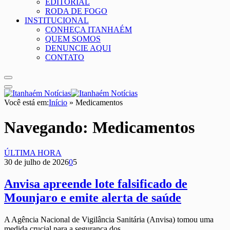
EDITORIAL
RODA DE FOGO
INSTITUCIONAL
CONHEÇA ITANHAÉM
QUEM SOMOS
DENUNCIE AQUI
CONTATO
Você está em:
Início
»
Medicamentos
Navegando:
Medicamentos
ÚLTIMA HORA
30 de julho de 2026
0
5
Anvisa apreende lote falsificado de
Mounjaro e emite alerta de saúde
A Agência Nacional de Vigilância Sanitária (Anvisa) tomou uma
medida crucial para a segurança dos…