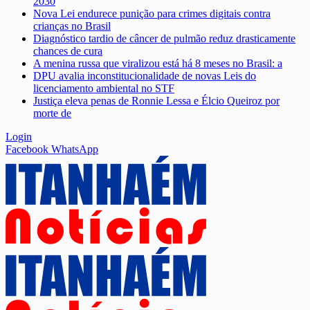
2030
Nova Lei endurece punição para crimes digitais contra
crianças no Brasil
Diagnóstico tardio de câncer de pulmão reduz drasticamente
chances de cura
A menina russa que viralizou está há 8 meses no Brasil: a
DPU avalia inconstitucionalidade de novas Leis do
licenciamento ambiental no STF
Justiça eleva penas de Ronnie Lessa e Élcio Queiroz por
morte de
Login
Facebook
WhatsApp