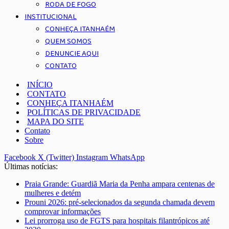
RODA DE FOGO
INSTITUCIONAL
CONHEÇA ITANHAÉM
QUEM SOMOS
DENUNCIE AQUI
CONTATO
INÍCIO
CONTATO
CONHEÇA ITANHAÉM
POLÍTICAS DE PRIVACIDADE
MAPA DO SITE
Contato
Sobre
Facebook
X (Twitter)
Instagram
WhatsApp
Últimas notícias:
Praia Grande: Guardiã Maria da Penha ampara centenas de
mulheres e detém
Prouni 2026: pré-selecionados da segunda chamada devem
comprovar informações
Lei prorroga uso de FGTS para hospitais filantrópicos até