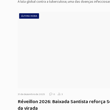
A luta global contra a tuberculose, uma das doenças infecciosa
ÚLTIMA HORA
31 de dezembro de 2025
0
3
Réveillon 2026: Baixada Santista reforça 
da virada