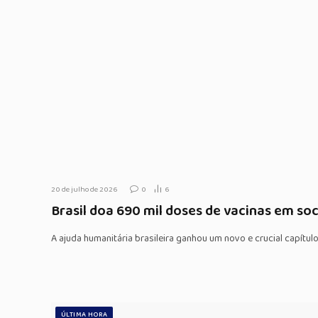
20 de julho de 2026
0
6
Brasil doa 690 mil doses de vacinas em so
A ajuda humanitária brasileira ganhou um novo e crucial capítu
ÚLTIMA HORA