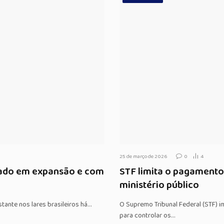
25 de março de 2026
0
4
cado em expansão e com
STF limita o pagamento 
ministério público
tante nos lares brasileiros há…
O Supremo Tribunal Federal (STF) i
para controlar os…