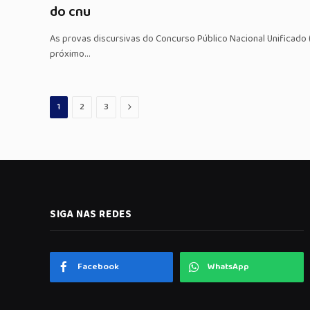
do cnu
As provas discursivas do Concurso Público Nacional Unificado
próximo…
Proximo
1
2
3
SIGA NAS REDES
Facebook
WhatsApp