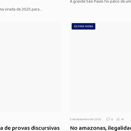
A grande São Paulo foi palco de u
 na virada de 2025 para…
ÚLTIMA HORA
5 de dezembro de 2025
0
14
a de provas discursivas
No amazonas, ilegalida