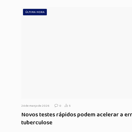
ÚLTIMA HORA
24 de março de 2026
0
5
Novos testes rápidos podem acelerar a er
tuberculose