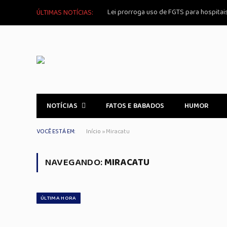
Lei prorroga uso de FGTS para hospitai
ÚLTIMAS NOTÍCIAS:
NOTÍCIAS
FATOS E BABADOS
HUMOR
VOCÊ ESTÁ EM:
Início
»
Miracatu
NAVEGANDO:
MIRACATU
ÚLTIMA HORA