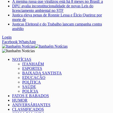
A menina russa que viralizou está há 8 meses no Brasil: a
DPU avalia inconstitucionalidade de novas Leis do
licenciamento ambiental no STF
Justiça eleva penas de Ronnie Lessa e Élcio Queiroz por
morte de
Justiças Eleitoral e do Trabalho lançam campanha contra
assédio
Login
Facebook
WhatsApp
NOTÍCIAS
ITANHAÉM
ESPORTES
BAIXADA SANTISTA
EDUCAÇÃO
POLÍTICA
SAÚDE
POLÍCIA
FATOS E BABADOS
HUMOR
ANIVERSÁRIANTES
CLASSIFICADOS