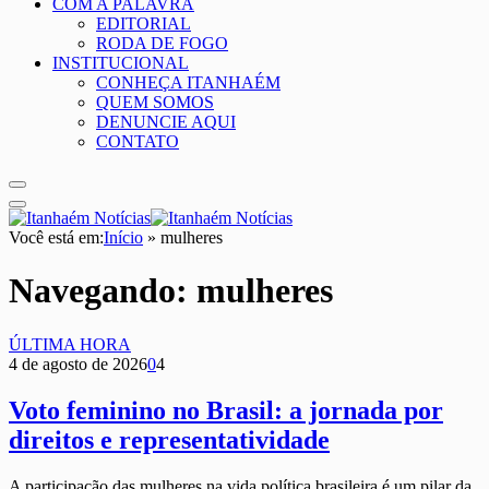
COM A PALAVRA
EDITORIAL
RODA DE FOGO
INSTITUCIONAL
CONHEÇA ITANHAÉM
QUEM SOMOS
DENUNCIE AQUI
CONTATO
Você está em:
Início
»
mulheres
Navegando:
mulheres
ÚLTIMA HORA
4 de agosto de 2026
0
4
Voto feminino no Brasil: a jornada por
direitos e representatividade
A participação das mulheres na vida política brasileira é um pilar da