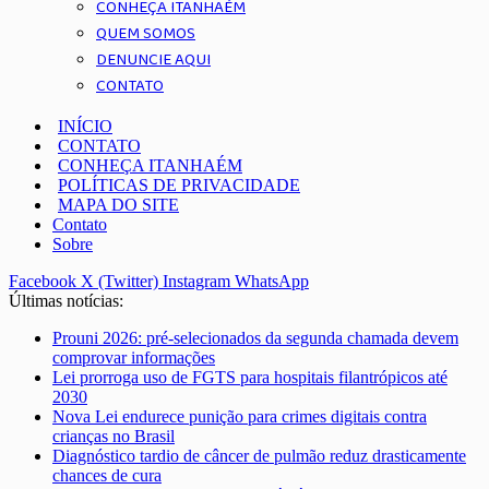
CONHEÇA ITANHAÉM
QUEM SOMOS
DENUNCIE AQUI
CONTATO
INÍCIO
CONTATO
CONHEÇA ITANHAÉM
POLÍTICAS DE PRIVACIDADE
MAPA DO SITE
Contato
Sobre
Facebook
X (Twitter)
Instagram
WhatsApp
Últimas notícias:
Prouni 2026: pré-selecionados da segunda chamada devem
comprovar informações
Lei prorroga uso de FGTS para hospitais filantrópicos até
2030
Nova Lei endurece punição para crimes digitais contra
crianças no Brasil
Diagnóstico tardio de câncer de pulmão reduz drasticamente
chances de cura