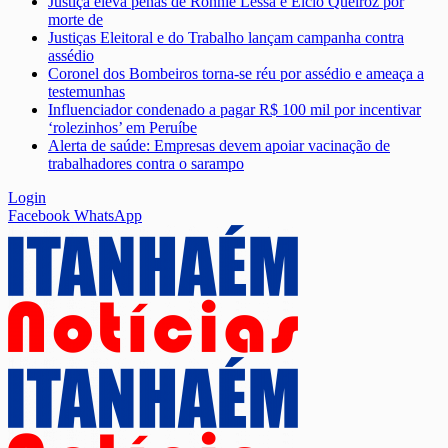
Justiça eleva penas de Ronnie Lessa e Élcio Queiroz por
morte de
Justiças Eleitoral e do Trabalho lançam campanha contra
assédio
Coronel dos Bombeiros torna-se réu por assédio e ameaça a
testemunhas
Influenciador condenado a pagar R$ 100 mil por incentivar
‘rolezinhos’ em Peruíbe
Alerta de saúde: Empresas devem apoiar vacinação de
trabalhadores contra o sarampo
Login
Facebook
WhatsApp