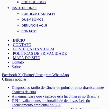
RODA DE FOGO
INSTITUCIONAL
CONHEÇA ITANHAÉM
QUEM SOMOS
DENUNCIE AQUI
CONTATO
INÍCIO
CONTATO
CONHEÇA ITANHAÉM
POLÍTICAS DE PRIVACIDADE
MAPA DO SITE
Contato
Sobre
Facebook
X (Twitter)
Instagram
WhatsApp
Últimas notícias:
Diagnóstico tardio de câncer de pulmão reduz drasticamente
chances de cura
A menina russa que viralizou está há 8 meses no Brasil: a
DPU avalia inconstitucionalidade de novas Leis do
licenciamento ambiental no STF