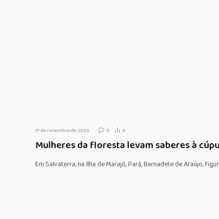
17 de novembro de 2025
0
6
Mulheres da floresta levam saberes à cúp
Em Salvaterra, na Ilha de Marajó, Pará, Bernadete de Araújo, fi