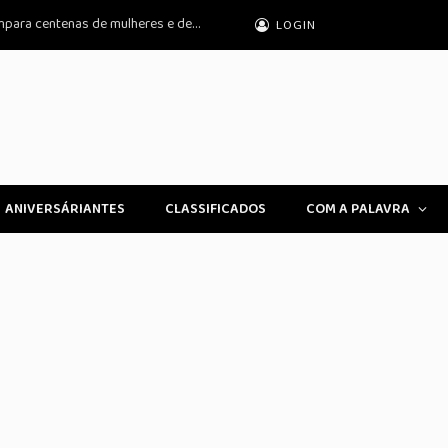
Praia Grande: Guardiã Maria da Penha ampara centenas de mulheres e detém
LOGIN
ANIVERSÁRIANTES
CLASSIFICADOS
COM A PALAVRA