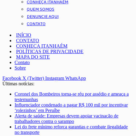
CONHEÇA ITANHAÉM
QUEM SOMOS
DENUNCIE AQUI
CONTATO
INÍCIO
CONTATO
CONHEÇA ITANHAÉM
POLÍTICAS DE PRIVACIDADE
MAPA DO SITE
Contato
Sobre
Facebook
X (Twitter)
Instagram
WhatsApp
Últimas notícias:
Coronel dos Bombeiros torna-se réu por assédio e ameaça a
testemunhas
Influenciador condenado a pagar R$ 100 mil por incentivar
‘rolezinhos’ em Peruíbe
Alerta de saúde: Empresas devem apoiar vacinação de
trabalhadores contra o sarampo
Lei do frete mínimo reforça garantias e combate ilegalidade
no transporte