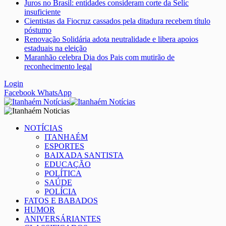
Juros no Brasil: entidades consideram corte da Selic
insuficiente
Cientistas da Fiocruz cassados pela ditadura recebem título
póstumo
Renovação Solidária adota neutralidade e libera apoios
estaduais na eleição
Maranhão celebra Dia dos Pais com mutirão de
reconhecimento legal
Login
Facebook
WhatsApp
NOTÍCIAS
ITANHAÉM
ESPORTES
BAIXADA SANTISTA
EDUCAÇÃO
POLÍTICA
SAÚDE
POLÍCIA
FATOS E BABADOS
HUMOR
ANIVERSÁRIANTES