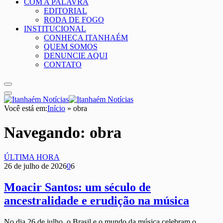
COM A PALAVRA
EDITORIAL
RODA DE FOGO
INSTITUCIONAL
CONHEÇA ITANHAÉM
QUEM SOMOS
DENUNCIE AQUI
CONTATO
Você está em:
Início
»
obra
Navegando:
obra
ÚLTIMA HORA
26 de julho de 2026
0
6
Moacir Santos: um século de
ancestralidade e erudição na música
No dia 26 de julho, o Brasil e o mundo da música celebram o