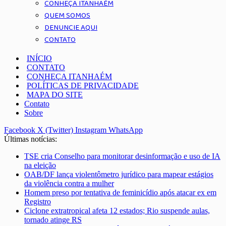
CONHEÇA ITANHAÉM
QUEM SOMOS
DENUNCIE AQUI
CONTATO
INÍCIO
CONTATO
CONHEÇA ITANHAÉM
POLÍTICAS DE PRIVACIDADE
MAPA DO SITE
Contato
Sobre
Facebook
X (Twitter)
Instagram
WhatsApp
Últimas notícias:
TSE cria Conselho para monitorar desinformação e uso de IA
na eleição
OAB/DF lança violentômetro jurídico para mapear estágios
da violência contra a mulher
Homem preso por tentativa de feminicídio após atacar ex em
Registro
Ciclone extratropical afeta 12 estados; Rio suspende aulas,
tornado atinge RS