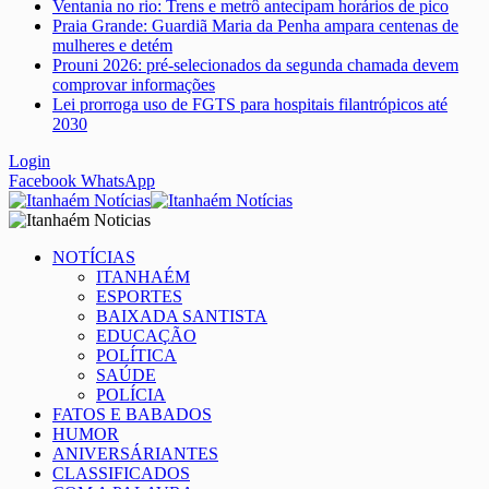
Ventania no rio: Trens e metrô antecipam horários de pico
Praia Grande: Guardiã Maria da Penha ampara centenas de
mulheres e detém
Prouni 2026: pré-selecionados da segunda chamada devem
comprovar informações
Lei prorroga uso de FGTS para hospitais filantrópicos até
2030
Login
Facebook
WhatsApp
NOTÍCIAS
ITANHAÉM
ESPORTES
BAIXADA SANTISTA
EDUCAÇÃO
POLÍTICA
SAÚDE
POLÍCIA
FATOS E BABADOS
HUMOR
ANIVERSÁRIANTES
CLASSIFICADOS