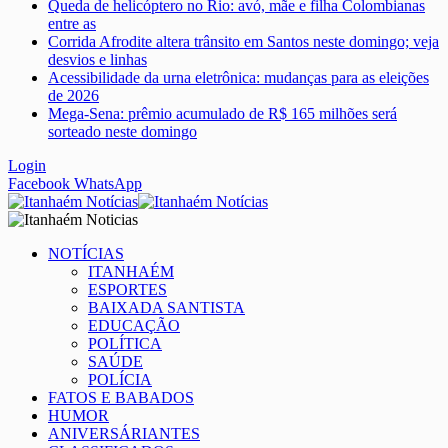
Queda de helicóptero no Rio: avó, mãe e filha Colombianas
entre as
Corrida Afrodite altera trânsito em Santos neste domingo; veja
desvios e linhas
Acessibilidade da urna eletrônica: mudanças para as eleições
de 2026
Mega-Sena: prêmio acumulado de R$ 165 milhões será
sorteado neste domingo
Login
Facebook
WhatsApp
NOTÍCIAS
ITANHAÉM
ESPORTES
BAIXADA SANTISTA
EDUCAÇÃO
POLÍTICA
SAÚDE
POLÍCIA
FATOS E BABADOS
HUMOR
ANIVERSÁRIANTES