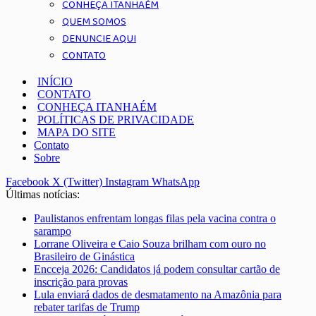
CONHEÇA ITANHAÉM
QUEM SOMOS
DENUNCIE AQUI
CONTATO
INÍCIO
CONTATO
CONHEÇA ITANHAÉM
POLÍTICAS DE PRIVACIDADE
MAPA DO SITE
Contato
Sobre
Facebook
X (Twitter)
Instagram
WhatsApp
Últimas notícias:
Paulistanos enfrentam longas filas pela vacina contra o
sarampo
Lorrane Oliveira e Caio Souza brilham com ouro no
Brasileiro de Ginástica
Encceja 2026: Candidatos já podem consultar cartão de
inscrição para provas
Lula enviará dados de desmatamento na Amazônia para
rebater tarifas de Trump