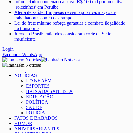
Influenciador condenado a pagar R$ 100 mil por incentivar
‘rolezinhos’ em Peruíbe
Alerta de saúde: Empresas devem apoiar vacinação de
trabalhadores contra o sarampo
Lei do frete mínimo reforça garantias e combate ilegalidade
no transporte
Juros no Brasil: entidades consideram corte da Selic
insuficiente
Login
Facebook
WhatsApp
NOTÍCIAS
ITANHAÉM
ESPORTES
BAIXADA SANTISTA
EDUCAÇÃO
POLÍTICA
SAÚDE
POLÍCIA
FATOS E BABADOS
HUMOR
ANIVERSÁRIANTES