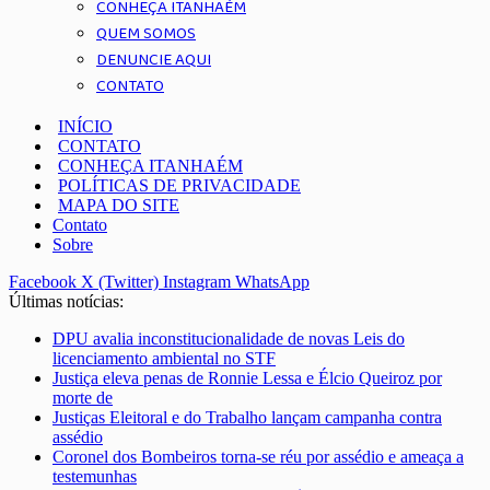
CONHEÇA ITANHAÉM
QUEM SOMOS
DENUNCIE AQUI
CONTATO
INÍCIO
CONTATO
CONHEÇA ITANHAÉM
POLÍTICAS DE PRIVACIDADE
MAPA DO SITE
Contato
Sobre
Facebook
X (Twitter)
Instagram
WhatsApp
Últimas notícias:
DPU avalia inconstitucionalidade de novas Leis do
licenciamento ambiental no STF
Justiça eleva penas de Ronnie Lessa e Élcio Queiroz por
morte de
Justiças Eleitoral e do Trabalho lançam campanha contra
assédio
Coronel dos Bombeiros torna-se réu por assédio e ameaça a
testemunhas