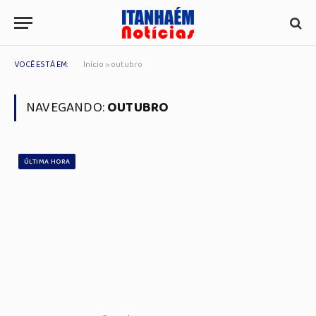
VOCÊ ESTÁ EM:
Início
»
outubro
NAVEGANDO:
OUTUBRO
ÚLTIMA HORA