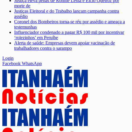
Justiça eleva penas de Ronnie Lessa e Élcio Queiroz por
morte de
Justiças Eleitoral e do Trabalho lançam campanha contra
assédio
Coronel dos Bombeiros torna-se réu por assédio e ameaça a
testemunhas
Influenciador condenado a pagar R$ 100 mil por incentivar
‘rolezinhos’ em Peruíbe
Alerta de saúde: Empresas devem apoiar vacinação de
trabalhadores contra o sarampo
Login
Facebook
WhatsApp