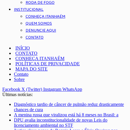
RODA DE FOGO
INSTITUCIONAL
CONHEÇA ITANHAÉM
QUEM SOMOS
DENUNCIE AQUI
CONTATO
INÍCIO
CONTATO
CONHEÇA ITANHAÉM
POLÍTICAS DE PRIVACIDADE
MAPA DO SITE
Contato
Sobre
Facebook
X (Twitter)
Instagram
WhatsApp
Últimas notícias:
Diagnóstico tardio de câncer de pulmão reduz drasticamente
chances de cura
A menina russa que viralizou está há 8 meses no Brasil: a
DPU avalia inconstitucionalidade de novas Leis do
licenciamento ambiental no STF