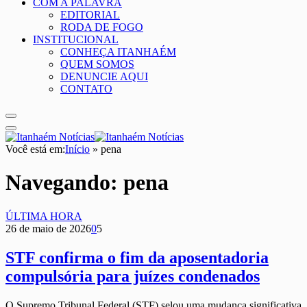
COM A PALAVRA
EDITORIAL
RODA DE FOGO
INSTITUCIONAL
CONHEÇA ITANHAÉM
QUEM SOMOS
DENUNCIE AQUI
CONTATO
Você está em:
Início
»
pena
Navegando:
pena
ÚLTIMA HORA
26 de maio de 2026
0
5
STF confirma o fim da aposentadoria
compulsória para juízes condenados
O Supremo Tribunal Federal (STF) selou uma mudança significativa