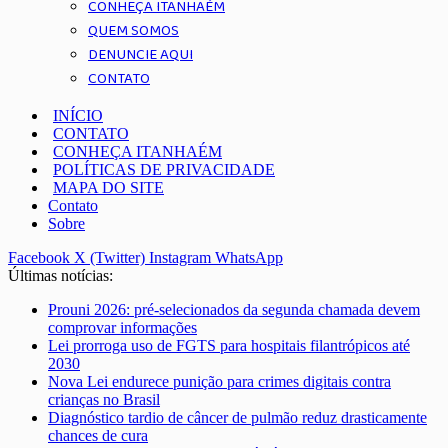
CONHEÇA ITANHAÉM
QUEM SOMOS
DENUNCIE AQUI
CONTATO
INÍCIO
CONTATO
CONHEÇA ITANHAÉM
POLÍTICAS DE PRIVACIDADE
MAPA DO SITE
Contato
Sobre
Facebook
X (Twitter)
Instagram
WhatsApp
Últimas notícias:
Prouni 2026: pré-selecionados da segunda chamada devem
comprovar informações
Lei prorroga uso de FGTS para hospitais filantrópicos até
2030
Nova Lei endurece punição para crimes digitais contra
crianças no Brasil
Diagnóstico tardio de câncer de pulmão reduz drasticamente
chances de cura