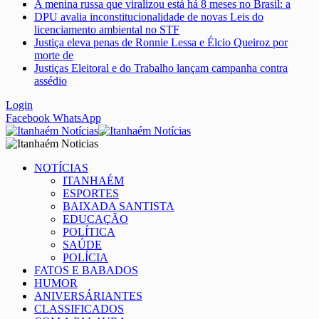
A menina russa que viralizou está há 8 meses no Brasil: a
DPU avalia inconstitucionalidade de novas Leis do
licenciamento ambiental no STF
Justiça eleva penas de Ronnie Lessa e Élcio Queiroz por
morte de
Justiças Eleitoral e do Trabalho lançam campanha contra
assédio
Login
Facebook
WhatsApp
NOTÍCIAS
ITANHAÉM
ESPORTES
BAIXADA SANTISTA
EDUCAÇÃO
POLÍTICA
SAÚDE
POLÍCIA
FATOS E BABADOS
HUMOR
ANIVERSÁRIANTES
CLASSIFICADOS