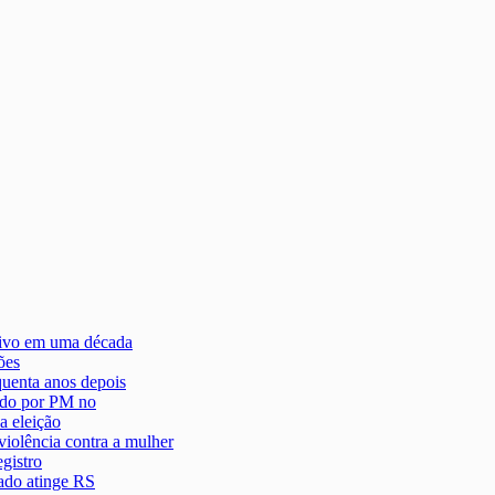
tivo em uma década
ões
quenta anos depois
ido por PM no
a eleição
iolência contra a mulher
gistro
nado atinge RS