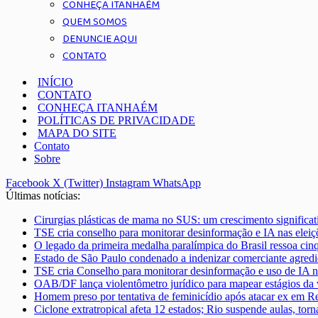
CONHEÇA ITANHAÉM
QUEM SOMOS
DENUNCIE AQUI
CONTATO
INÍCIO
CONTATO
CONHEÇA ITANHAÉM
POLÍTICAS DE PRIVACIDADE
MAPA DO SITE
Contato
Sobre
Facebook
X (Twitter)
Instagram
WhatsApp
Últimas notícias:
Cirurgias plásticas de mama no SUS: um crescimento significa
TSE cria conselho para monitorar desinformação e IA nas eleiç
O legado da primeira medalha paralímpica do Brasil ressoa cin
Estado de São Paulo condenado a indenizar comerciante agred
TSE cria Conselho para monitorar desinformação e uso de IA n
OAB/DF lança violentômetro jurídico para mapear estágios da v
Homem preso por tentativa de feminicídio após atacar ex em Re
Ciclone extratropical afeta 12 estados; Rio suspende aulas, tor