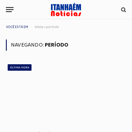
VOCÊ ESTÁ EM:
Início
»
período
NAVEGANDO:
PERÍODO
ÚLTIMA HORA