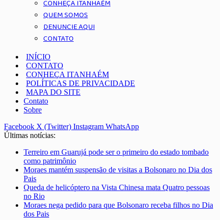
CONHEÇA ITANHAÉM
QUEM SOMOS
DENUNCIE AQUI
CONTATO
INÍCIO
CONTATO
CONHEÇA ITANHAÉM
POLÍTICAS DE PRIVACIDADE
MAPA DO SITE
Contato
Sobre
Facebook
X (Twitter)
Instagram
WhatsApp
Últimas notícias:
Terreiro em Guarujá pode ser o primeiro do estado tombado
como patrimônio
Moraes mantém suspensão de visitas a Bolsonaro no Dia dos
Pais
Queda de helicóptero na Vista Chinesa mata Quatro pessoas
no Rio
Moraes nega pedido para que Bolsonaro receba filhos no Dia
dos Pais