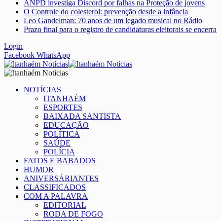
ANPD investiga Discord por falhas na Proteção de jovens
O Controle do colesterol: prevenção desde a infância
Leo Gandelman: 70 anos de um legado musical no Rádio
Prazo final para o registro de candidaturas eleitorais se encerra
Login
Facebook
WhatsApp
NOTÍCIAS
ITANHAÉM
ESPORTES
BAIXADA SANTISTA
EDUCAÇÃO
POLÍTICA
SAÚDE
POLÍCIA
FATOS E BABADOS
HUMOR
ANIVERSÁRIANTES
CLASSIFICADOS
COM A PALAVRA
EDITORIAL
RODA DE FOGO