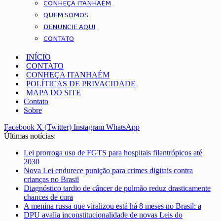
CONHEÇA ITANHAÉM
QUEM SOMOS
DENUNCIE AQUI
CONTATO
INÍCIO
CONTATO
CONHEÇA ITANHAÉM
POLÍTICAS DE PRIVACIDADE
MAPA DO SITE
Contato
Sobre
Facebook
X (Twitter)
Instagram
WhatsApp
Últimas notícias:
Lei prorroga uso de FGTS para hospitais filantrópicos até
2030
Nova Lei endurece punição para crimes digitais contra
crianças no Brasil
Diagnóstico tardio de câncer de pulmão reduz drasticamente
chances de cura
A menina russa que viralizou está há 8 meses no Brasil: a
DPU avalia inconstitucionalidade de novas Leis do