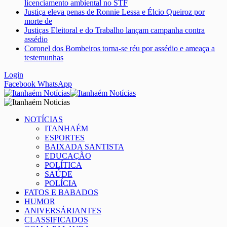
licenciamento ambiental no STF
Justiça eleva penas de Ronnie Lessa e Élcio Queiroz por
morte de
Justiças Eleitoral e do Trabalho lançam campanha contra
assédio
Coronel dos Bombeiros torna-se réu por assédio e ameaça a
testemunhas
Login
Facebook
WhatsApp
NOTÍCIAS
ITANHAÉM
ESPORTES
BAIXADA SANTISTA
EDUCAÇÃO
POLÍTICA
SAÚDE
POLÍCIA
FATOS E BABADOS
HUMOR
ANIVERSÁRIANTES
CLASSIFICADOS