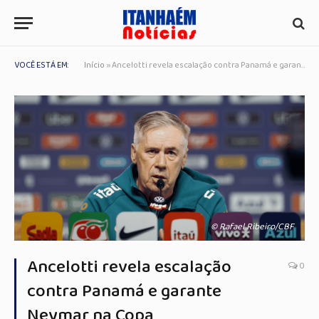
VOCÊ ESTÁ EM:
Início
»
Ancelotti revela escalação contra Panamá e garante Neymar na Copa
© Rafael Ribeiro/CBF
Ancelotti revela escalação
0
contra Panamá e garante
Neymar na Copa