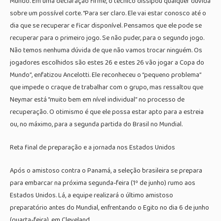
Mundo. Em uma declaração firme, o técnico dissipou qualquer dúvida
sobre um possível corte. “Para ser claro. Ele vai estar conosco até o
dia que se recuperar e ficar disponível. Pensamos que ele pode se
recuperar para o primeiro jogo. Se não puder, para o segundo jogo.
Não temos nenhuma dúvida de que não vamos trocar ninguém. Os
jogadores escolhidos são estes 26 e estes 26 vão jogar a Copa do
Mundo”, enfatizou Ancelotti. Ele reconheceu o “pequeno problema”
que impede o craque de trabalhar com o grupo, mas ressaltou que
Neymar está “muito bem em nível individual” no processo de
recuperação. O otimismo é que ele possa estar apto para a estreia
ou, no máximo, para a segunda partida do Brasil no Mundial.
Reta final de preparação e a jornada nos Estados Unidos
Após o amistoso contra o Panamá, a seleção brasileira se prepara
para embarcar na próxima segunda-feira (1º de junho) rumo aos
Estados Unidos. Lá, a equipe realizará o último amistoso
preparatório antes do Mundial, enfrentando o Egito no dia 6 de junho
(quarta-feira), em Cleveland.