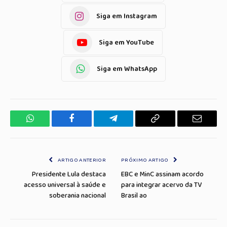
Siga em Instagram
Siga em YouTube
Siga em WhatsApp
WhatsApp
Facebook
Telegrama
Copiar
E-
Link
mail
ARTIGO ANTERIOR
PRÓXIMO ARTIGO
Presidente Lula destaca
EBC e MinC assinam acordo
acesso universal à saúde e
para integrar acervo da TV
soberania nacional
Brasil ao