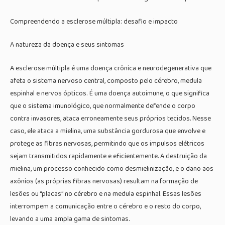
Compreendendo a esclerose múltipla: desafio e impacto
A natureza da doença e seus sintomas
A esclerose múltipla é uma doença crônica e neurodegenerativa que
afeta o sistema nervoso central, composto pelo cérebro, medula
espinhal e nervos ópticos. É uma doença autoimune, o que significa
que o sistema imunológico, que normalmente defende o corpo
contra invasores, ataca erroneamente seus próprios tecidos. Nesse
caso, ele ataca a mielina, uma substância gordurosa que envolve e
protege as fibras nervosas, permitindo que os impulsos elétricos
sejam transmitidos rapidamente e eficientemente. A destruição da
mielina, um processo conhecido como desmielinização, e o dano aos
axônios (as próprias fibras nervosas) resultam na formação de
lesões ou “placas” no cérebro e na medula espinhal. Essas lesões
interrompem a comunicação entre o cérebro e o resto do corpo,
levando a uma ampla gama de sintomas.