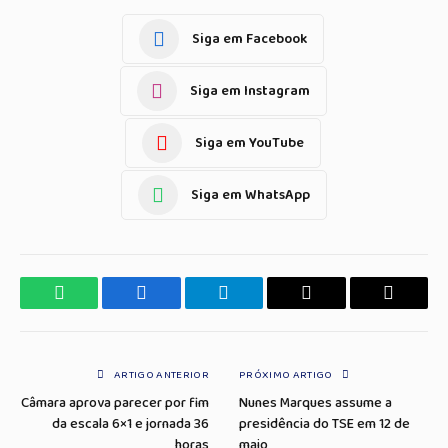
Siga em Facebook
Siga em Instagram
Siga em YouTube
Siga em WhatsApp
WhatsApp
Facebook
Telegrama
Copiar
E-
Link
mail
ARTIGO ANTERIOR
PRÓXIMO ARTIGO
Câmara aprova parecer por fim
Nunes Marques assume a
da escala 6×1 e jornada 36
presidência do TSE em 12 de
horas
maio