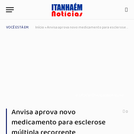
VOCÊ ESTÁ EM:
Início
»
Anvisa aprova novo medicamento para esclerose múltipla recorrente
© UFSCar/Divulgação/Arquivo
Anvisa aprova novo
0
medicamento para esclerose
múltipla recorrente