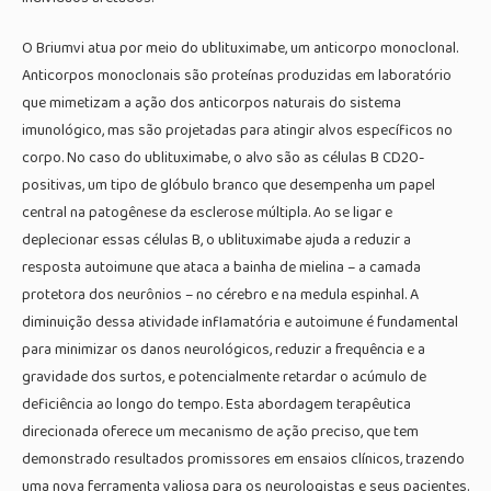
O Briumvi atua por meio do ublituximabe, um anticorpo monoclonal.
Anticorpos monoclonais são proteínas produzidas em laboratório
que mimetizam a ação dos anticorpos naturais do sistema
imunológico, mas são projetadas para atingir alvos específicos no
corpo. No caso do ublituximabe, o alvo são as células B CD20-
positivas, um tipo de glóbulo branco que desempenha um papel
central na patogênese da esclerose múltipla. Ao se ligar e
deplecionar essas células B, o ublituximabe ajuda a reduzir a
resposta autoimune que ataca a bainha de mielina – a camada
protetora dos neurônios – no cérebro e na medula espinhal. A
diminuição dessa atividade inflamatória e autoimune é fundamental
para minimizar os danos neurológicos, reduzir a frequência e a
gravidade dos surtos, e potencialmente retardar o acúmulo de
deficiência ao longo do tempo. Esta abordagem terapêutica
direcionada oferece um mecanismo de ação preciso, que tem
demonstrado resultados promissores em ensaios clínicos, trazendo
uma nova ferramenta valiosa para os neurologistas e seus pacientes.