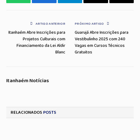
WhatsApp
Facebook
Telegrama
Copiar
E-
Link
mail
ARTIGO ANTERIOR
PRÓXIMO ARTIGO
Itanhaém Abre Inscrições para
Guarujá Abre Inscrições para
Projetos Culturais com
Vestibulinho 2025 com 240
Financiamento da Lei Aldir
Vagas em Cursos Técnicos
Blanc
Gratuitos
Itanhaém Notícias
RELACIONADOS
POSTS