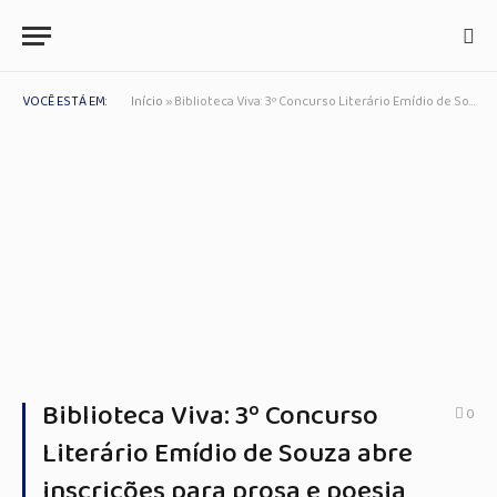
VOCÊ ESTÁ EM:
Início
»
Biblioteca Viva: 3º Concurso Literário Emídio de Souza abre inscrições para prosa e poesia em homenagem à Biblioteca Municipal de Itanhaém
Biblioteca Viva: 3º Concurso
0
Literário Emídio de Souza abre
inscrições para prosa e poesia