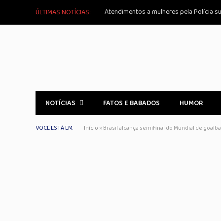
Atendimentos a mulheres pela Polícia 
ÚLTIMAS NOTÍCIAS:
NOTÍCIAS
FATOS E BABADOS
HUMOR
VOCÊ ESTÁ EM:
Início
»
Brasil alcança semifinal do Mundial de goal