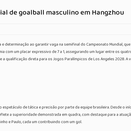
dial de goalball masculino em Hangzhou
ça e determinação ao garantir vaga na semifinal do Campeonato Mundial, qu
a com um placar expressivo de 7 a 1, assegurando um lugar entre os quatro 
 e a qualificação direta para os Jogos Paralímpicos de Los Angeles 2028. A 
o espetáculo de tática e precisão por parte da equipe brasileira. Desde o iní
 reflete a superioridade demonstrada em quadra, com destaque para a atuaç
zinho e Paulo, cada um contribuindo com um gol.