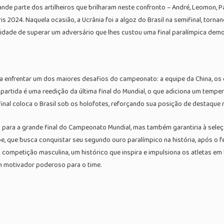
rande parte dos artilheiros que brilharam neste confronto – André, Leomon,
2024. Naquela ocasião, a Ucrânia foi a algoz do Brasil na semifinal, tornand
apacidade de superar um adversário que lhes custou uma final paralímpica de
para enfrentar um dos maiores desafios do campeonato: a equipe da China, o
. A partida é uma reedição da última final do Mundial, o que adiciona um temp
inal coloca o Brasil sob os holofotes, reforçando sua posição de destaque n
ão para a grande final do Campeonato Mundial, mas também garantiria à sele
e, que busca conquistar seu segundo ouro paralímpico na história, após o fei
 competição masculina, um histórico que inspira e impulsiona os atletas em
um motivador poderoso para o time.