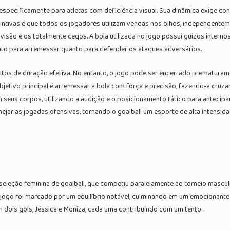
especificamente para atletas com deficiência visual. Sua dinâmica exige co
intivas é que todos os jogadores utilizam vendas nos olhos, independentemen
visão e os totalmente cegos. A bola utilizada no jogo possui guizos intern
nto para arremessar quanto para defender os ataques adversários.
utos de duração efetiva. No entanto, o jogo pode ser encerrado prematura
bjetivo principal é arremessar a bola com força e precisão, fazendo-a cruzar
 seus corpos, utilizando a audição e o posicionamento tático para antecipa
nejar as jogadas ofensivas, tornando o goalball um esporte de alta intensida
eção feminina de goalball, que competiu paralelamente ao torneio masculin
 O jogo foi marcado por um equilíbrio notável, culminando em um emocionant
 dois gols, Jéssica e Moniza, cada uma contribuindo com um tento.