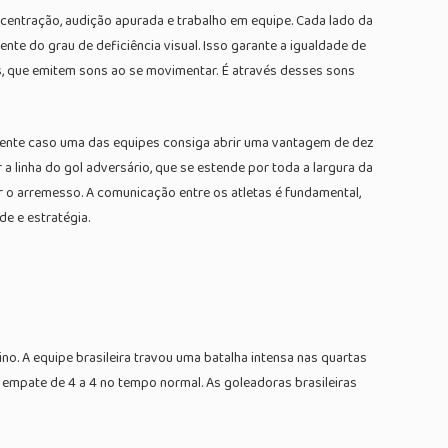
ncentração, audição apurada e trabalho em equipe. Cada lado da
te do grau de deficiência visual. Isso garante a igualdade de
os, que emitem sons ao se movimentar. É através desses sons
mente caso uma das equipes consiga abrir uma vantagem de dez
 a linha do gol adversário, que se estende por toda a largura da
r o arremesso. A comunicação entre os atletas é fundamental,
de e estratégia.
o. A equipe brasileira travou uma batalha intensa nas quartas
e empate de 4 a 4 no tempo normal. As goleadoras brasileiras