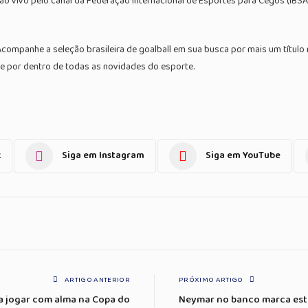
ao vivo pelo canal da Federação Internacional de Esportes para Cegos (IB
ompanhe a seleção brasileira de goalball em sua busca por mais um título 
ue por dentro de todas as novidades do esporte.
k
Siga em Instagram
Siga em YouTube
ARTIGO ANTERIOR
PRÓXIMO ARTIGO
ra jogar com alma na Copa do
Neymar no banco marca estr