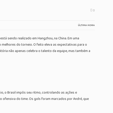
0
ÚLTIMA HORA
e está sendo realizado em Hangzhou, na China. Em uma
melhores do torneio. O feito eleva as expectativas para o
vitória não apenas celebra o talento da equipe, mas também a
cio, o Brasil impôs seu ritmo, controlando as ações e
ão ofensiva do time. Os gols foram marcados por André, que