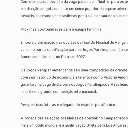
Com o empate, a decisão da vaga para a semifinal foi para os p
em direção ao gol, enquanto um único jogador da equipe advers
pênaltis, superando as brasileiras por 3 a 2 e garantindo sua cl
Próximas oportunidades para a equipe feminina
Embora a eliminação nas quartas de final do Mundial de Hangz
caminho para a qualificação para os Jogos Paralímpicos não s
Americanos de Lima, no Peru, em 2027.
Os Jogos Parapan-Americanos são uma competição de grande imp
com seu histórico de excelência e talentos como Victória Amori
garante uma vaga direta para os Jogos Paralímpicos. A resiliên
na próxima grande competição internacional.
Perspectivas futuras e o legado do esporte paralímpico
A jornada das seleções brasileiras de goalball no Campeonato M
mais um título mundial e a qualificação direta para Los Angel