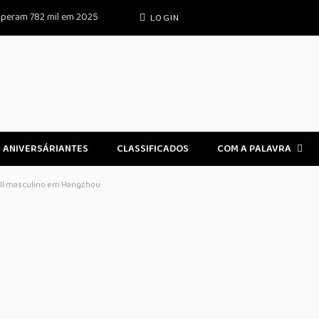
superam 782 mil em 2025
LOGIN
ANIVERSÁRIANTES
CLASSIFICADOS
COM A PALAVRA
ball masculino em Hangzhou