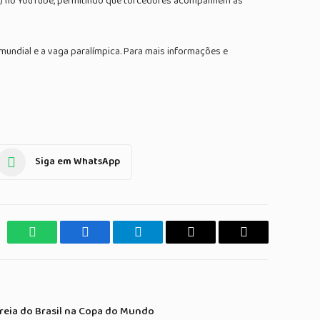
SA) no YouTube, permitindo que torcedores acompanhem as
mundial e a vaga paralímpica. Para mais informações e
Siga em WhatsApp
WhatsApp
Facebook
Telegrama
Copiar
E-
Link
mail
eia do Brasil na Copa do Mundo