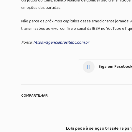
Os jogos do Campeonato Mundial de goalball são transmitidos 
emoções das partidas.
Não perca os próximos capítulos dessa emocionante jornada! Ac
transmissões ao vivo, confira o canal da IBSA no YouTube e fiq
Fonte:
https://agenciabrasil.ebc.com.br
Siga em Faceboo
COMPARTILHAR.
Lula pede à seleção brasileira pa