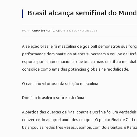
Brasil alcança semifinal do Mun
POR
ITANHAÉM NOTÍCIAS
ON
13 DE JUNHO DE 2026
A seleção brasileira masculina de goalball demonstrou sua for
performance dominante, os atletas superaram a equipe da Ucrâni
esporte paralímpico nacional, que busca mais um título mundial
consolida como uma das potências globais na modalidade.
O caminho vitorioso da seleção masculina
Domínio brasileiro sobre a Ucrânia
A partida das quartas de final contra a Ucrânia foi um verdadeir
convertendo as oportunidades em gols. O placar final de 7 a 1
balançou as redes três vezes, Leomon, com dois tentos, e Para