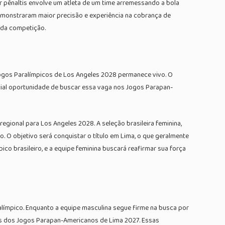
or pênaltis envolve um atleta de um time arremessando a bola
demonstraram maior precisão e experiência na cobrança de
a da competição.
Jogos Paralímpicos de Los Angeles 2028 permanece vivo. O
cial oportunidade de buscar essa vaga nos Jogos Parapan-
ional para Los Angeles 2028. A seleção brasileira feminina,
. O objetivo será conquistar o título em Lima, o que geralmente
co brasileiro, e a equipe feminina buscará reafirmar sua força
ralímpico. Enquanto a equipe masculina segue firme na busca por
vés dos Jogos Parapan-Americanos de Lima 2027. Essas