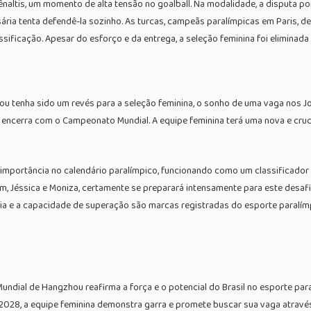
ênaltis, um momento de alta tensão no goalball. Na modalidade, a disputa p
ária tenta defendê-la sozinho. As turcas, campeãs paralímpicas em Paris, 
assificação. Apesar do esforço e da entrega, a seleção feminina foi eliminad
hou tenha sido um revés para a seleção feminina, o sonho de uma vaga nos 
e encerra com o Campeonato Mundial. A equipe feminina terá uma nova e cru
ortância no calendário paralímpico, funcionando como um classificador reg
m, Jéssica e Moniza, certamente se preparará intensamente para este desafio
cia e a capacidade de superação são marcas registradas do esporte paralímpi
undial de Hangzhou reafirma a força e o potencial do Brasil no esporte pa
es 2028, a equipe feminina demonstra garra e promete buscar sua vaga atra