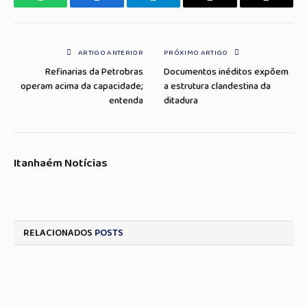
WhatsApp
Facebook
Telegrama
Copiar
E-
Link
mail
ARTIGO ANTERIOR
PRÓXIMO ARTIGO
Refinarias da Petrobras
Documentos inéditos expõem
operam acima da capacidade;
a estrutura clandestina da
entenda
ditadura
Itanhaém Notícias
RELACIONADOS
POSTS