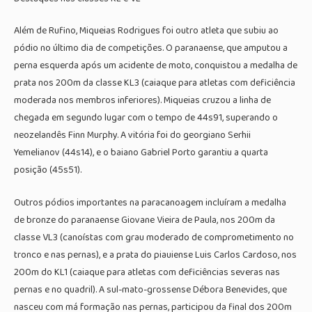
Além de Rufino, Miqueias Rodrigues foi outro atleta que subiu ao
pódio no último dia de competições. O paranaense, que amputou a
perna esquerda após um acidente de moto, conquistou a medalha de
prata nos 200m da classe KL3 (caiaque para atletas com deficiência
moderada nos membros inferiores). Miqueias cruzou a linha de
chegada em segundo lugar com o tempo de 44s91, superando o
neozelandês Finn Murphy. A vitória foi do georgiano Serhii
Yemelianov (44s14), e o baiano Gabriel Porto garantiu a quarta
posição (45s51).
Outros pódios importantes na paracanoagem incluíram a medalha
de bronze do paranaense Giovane Vieira de Paula, nos 200m da
classe VL3 (canoístas com grau moderado de comprometimento no
tronco e nas pernas), e a prata do piauiense Luis Carlos Cardoso, nos
200m do KL1 (caiaque para atletas com deficiências severas nas
pernas e no quadril). A sul-mato-grossense Débora Benevides, que
nasceu com má formação nas pernas, participou da final dos 200m