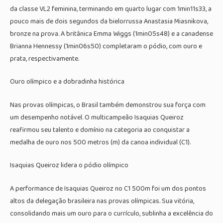
da classe VL2 feminina, terminando em quarto lugar com 1min11s33, a
pouco mais de dois segundos da bielorrussa Anastasia Miasnikova,
bronze na prova. A britânica Emma Wiggs (1min05s48) e a canadense
Brianna Hennessy (1min06s50) completaram o pódio, com ouro e
prata, respectivamente.
Ouro olímpico e a dobradinha histórica
Nas provas olímpicas, o Brasil também demonstrou sua força com
um desempenho notável. O multicampeão Isaquias Queiroz
reafirmou seu talento e domínio na categoria ao conquistar a
medalha de ouro nos 500 metros (m) da canoa individual (C1).
Isaquias Queiroz lidera o pódio olímpico
A performance de Isaquias Queiroz no C1 500m foi um dos pontos
altos da delegação brasileira nas provas olímpicas. Sua vitória,
consolidando mais um ouro para o currículo, sublinha a excelência do