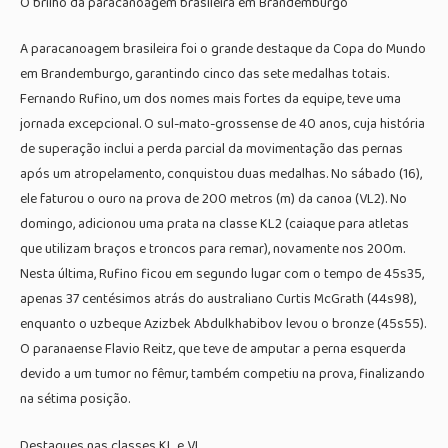
O brilho da paracanoagem brasileira em Brandemburgo
A paracanoagem brasileira foi o grande destaque da Copa do Mundo
em Brandemburgo, garantindo cinco das sete medalhas totais.
Fernando Rufino, um dos nomes mais fortes da equipe, teve uma
jornada excepcional. O sul-mato-grossense de 40 anos, cuja história
de superação inclui a perda parcial da movimentação das pernas
após um atropelamento, conquistou duas medalhas. No sábado (16),
ele faturou o ouro na prova de 200 metros (m) da canoa (VL2). No
domingo, adicionou uma prata na classe KL2 (caiaque para atletas
que utilizam braços e troncos para remar), novamente nos 200m.
Nesta última, Rufino ficou em segundo lugar com o tempo de 45s35,
apenas 37 centésimos atrás do australiano Curtis McGrath (44s98),
enquanto o uzbeque Azizbek Abdulkhabibov levou o bronze (45s55).
O paranaense Flavio Reitz, que teve de amputar a perna esquerda
devido a um tumor no fêmur, também competiu na prova, finalizando
na sétima posição.
Destaques nas classes KL e VL