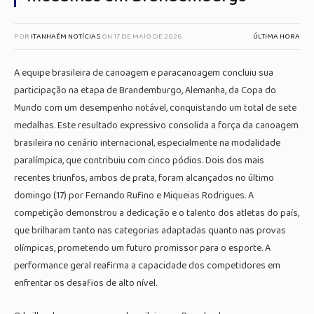
POR
ITANHAÉM NOTÍCIAS
ON
17 DE MAIO DE 2026
ÚLTIMA HORA
A equipe brasileira de canoagem e paracanoagem concluiu sua
participação na etapa de Brandemburgo, Alemanha, da Copa do
Mundo com um desempenho notável, conquistando um total de sete
medalhas. Este resultado expressivo consolida a força da canoagem
brasileira no cenário internacional, especialmente na modalidade
paralímpica, que contribuiu com cinco pódios. Dois dos mais
recentes triunfos, ambos de prata, foram alcançados no último
domingo (17) por Fernando Rufino e Miqueias Rodrigues. A
competição demonstrou a dedicação e o talento dos atletas do país,
que brilharam tanto nas categorias adaptadas quanto nas provas
olímpicas, prometendo um futuro promissor para o esporte. A
performance geral reafirma a capacidade dos competidores em
enfrentar os desafios de alto nível.