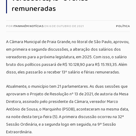
remuneradas
POR
ITANHAÉM NOTÍCIAS
ON
6 DE OUTUBRO DE 2021
POLÍTICA
A Câmara Municipal de Praia Grande, no litoral de São Paulo, aprovou,
em primeira e segunda discussões, a alteração dos salários dos
vereadores para a próxima legislatura, em 2025. Com isso, o salário
bruto dos políticos passará de R$ 10.128,90 para R$ 15.193,35. Além
disso, eles passarão a receber 13º salário e férias remuneradas.
Atualmente, o município tem 21 parlamentares. As duas sessões que
aprovaram o Projeto de Resolução nº 13 de 2021, de autoria da Mesa
Diretora, assinado pelo presidente da Câmara, vereador Marco
Antônio de Sousa, o Marquinho (PSDB), aconteceram na mesma data,
na noite desta terça-feira (5). A primeira discussão ocorreu na 32ª
Sessão Ordinária, e a segunda logo em seguida, na 9ª Sessão
Extraordinária.