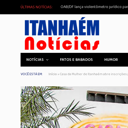
ÚLTIMAS NOTÍCIAS:
NOTÍCIAS
FATOS E BABADOS
HUMOR
VOCÊ ESTÁ EM:
Início
»
Casa da Mulher de Itanhaém abre inscrições 