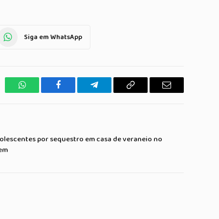
Siga em WhatsApp
WhatsApp
Facebook
Telegrama
Copiar
E-
Link
mail
lescentes por sequestro em casa de veraneio no
gem