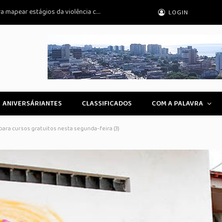
OAB/DF lança violentômetro jurídico para mapear estágios da violência contra a mulher
LOGIN
ANIVERSÁRIANTES
CLASSIFICADOS
COM A PALAVRA
para cursos gratuitos nesta segunda-feira (3)