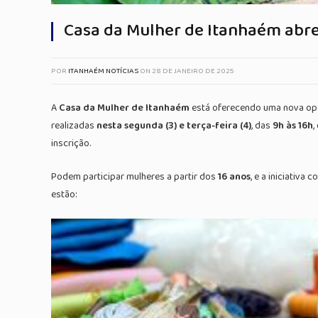
Casa da Mulher de Itanhaém abre 
POR
ITANHAÉM NOTÍCIAS
ON
28 DE JANEIRO DE 2025
A
Casa da Mulher de Itanhaém
está oferecendo uma nova opor
realizadas
nesta segunda (3) e terça-feira (4)
, das
9h às 16h
,
inscrição.
Podem participar mulheres a partir dos
16 anos
, e a iniciativ
estão: