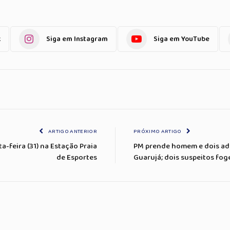
k
Siga em Instagram
Siga em YouTube
ARTIGO ANTERIOR
PRÓXIMO ARTIGO
-feira (31) na Estação Praia
PM prende homem e dois ado
de Esportes
Guarujá; dois suspeitos fo