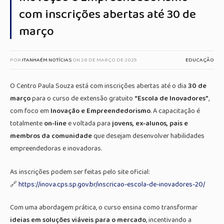
com inscrições abertas até 30 de
março
POR
ITANHAÉM NOTÍCIAS
ON
28 DE MARÇO DE 2025
EDUCAÇÃO
O Centro Paula Souza está com inscrições abertas até o dia
30 de
março
para o curso de extensão gratuito
“Escola de Inovadores”
,
com foco em
Inovação e Empreendedorismo
. A capacitação é
totalmente
on-line
e voltada para
jovens, ex-alunos, pais e
membros da comunidade
que desejam desenvolver habilidades
empreendedoras e inovadoras.
As inscrições podem ser feitas pelo site oficial:
🔗
https://inova.cps.sp.gov.br/inscricao-escola-de-inovadores-20/
Com uma abordagem prática, o curso ensina como transformar
ideias em soluções viáveis para o mercado
, incentivando a