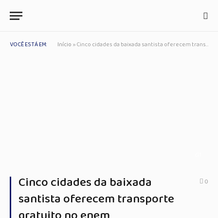
VOCÊ ESTÁ EM:
Início
»
Cinco cidades da baixada santista oferecem transporte gratuito no enem
G1
Cinco cidades da baixada
0
santista oferecem transporte
gratuito no enem