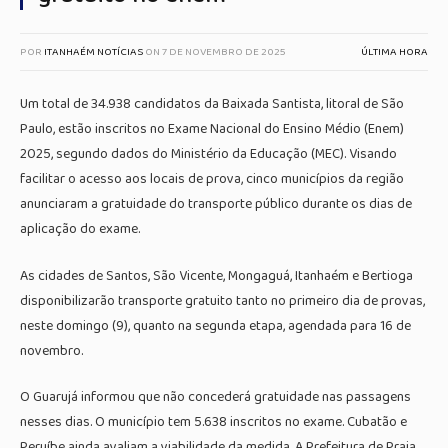
POR
ITANHAÉM NOTÍCIAS
ON
7 DE NOVEMBRO DE 2025
ÚLTIMA HORA
Um total de 34.938 candidatos da Baixada Santista, litoral de São
Paulo, estão inscritos no Exame Nacional do Ensino Médio (Enem)
2025, segundo dados do Ministério da Educação (MEC). Visando
facilitar o acesso aos locais de prova, cinco municípios da região
anunciaram a gratuidade do transporte público durante os dias de
aplicação do exame.
As cidades de Santos, São Vicente, Mongaguá, Itanhaém e Bertioga
disponibilizarão transporte gratuito tanto no primeiro dia de provas,
neste domingo (9), quanto na segunda etapa, agendada para 16 de
novembro.
O Guarujá informou que não concederá gratuidade nas passagens
nesses dias. O município tem 5.638 inscritos no exame. Cubatão e
Peruíbe ainda avaliam a viabilidade da medida. A Prefeitura de Praia