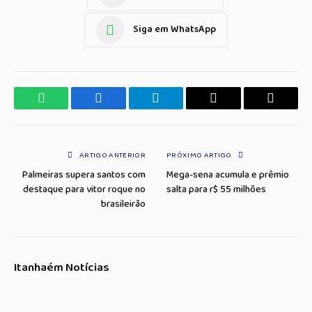
Siga em WhatsApp
WhatsApp
Facebook
Telegrama
Copiar
E-
Link
mail
ARTIGO ANTERIOR
PRÓXIMO ARTIGO
Palmeiras supera santos com
Mega-sena acumula e prêmio
destaque para vitor roque no
salta para r$ 55 milhões
brasileirão
Itanhaém Notícias