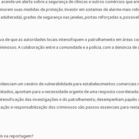
 acende um alerta sobre a segurança de clínicas e outros comércios que ar
rimorem suas medidas de proteção. Investir em sistemas de alarme mais r
adulterada), grades de segurança nas janelas, portas reforçadas e, possive
va de que as autoridades locais intensifiquem o patrulhamento em áreas co
iminosos. A colaboração entre a comunidade e a polícia, com a denúncia de a
idenciam um cenário de vulnerabilidade para estabelecimentos comerciais na
 afetados, apontam para a necessidade urgente de uma resposta coordenada.
intensificação das investigações e do patrulhamento, desempenham papéis c
cação e responsabilização dos criminosos são passos essenciais para resta
ado na reportagem?