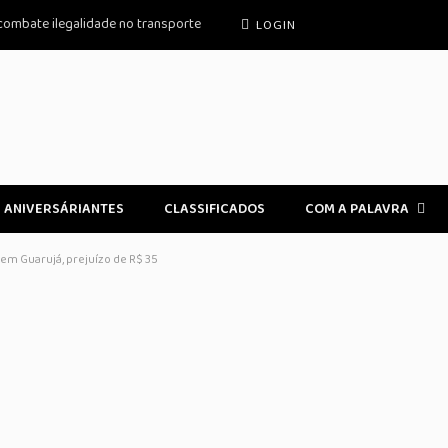
 combate ilegalidade no transporte
LOGIN
ANIVERSÁRIANTES
CLASSIFICADOS
COM A PALAVRA
em Guarujá, prejuízo de R$ 35