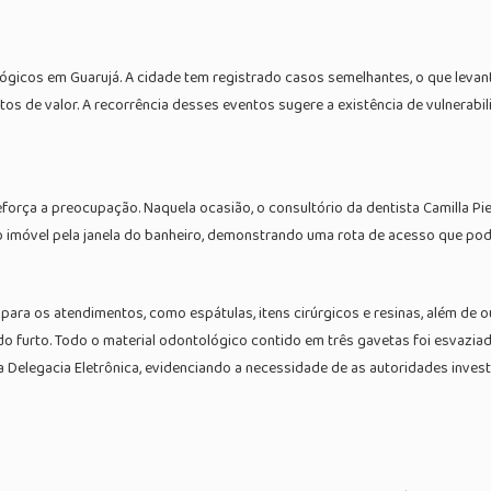
ológicos em Guarujá. A cidade tem registrado casos semelhantes, o que lev
 de valor. A recorrência desses eventos sugere a existência de vulnerabi
orça a preocupação. Naquela ocasião, o consultório da dentista Camilla Pier
o imóvel pela janela do banheiro, demonstrando uma rota de acesso que p
ra os atendimentos, como espátulas, itens cirúrgicos e resinas, além de ou
 furto. Todo o material odontológico contido em três gavetas foi esvaziado
 Delegacia Eletrônica, evidenciando a necessidade de as autoridades inves