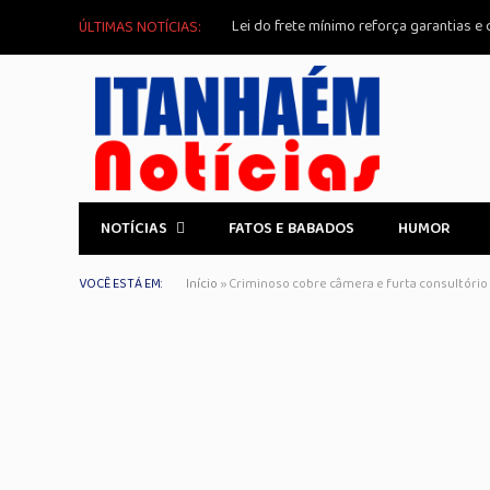
Lei do frete mínimo reforça garantias e
ÚLTIMAS NOTÍCIAS:
NOTÍCIAS
FATOS E BABADOS
HUMOR
VOCÊ ESTÁ EM:
Início
»
Criminoso cobre câmera e furta consultório 