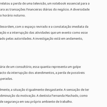
o relatou a perda de uma televisão, um notebook essencial para a
para as transações financeiras diárias do negócio. A diversidade
o horário noturno.
ta desordem, com o espaço revirado e a constatação imediata da
lação e a interrupção das atividades que um evento como esse
icado pelas autoridades. A investigação está em andamento,
ária de um consultório, essa quantia representa um golpe
pacto da interrupção dos atendimentos, a perda de possíveis
speradas.
ente, a situação é igualmente desgastante. A sensação de ter
a diminuição da motivação. A dentista Fernanda Machado, como
de segurança em seu próprio ambiente de trabalho.