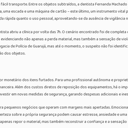
e fácil transporte. Entre os objetos subtraídos, a dentista Fernanda Machad
água, uma escada e uma máquina de cartão – este último, um instrumento vital 
da rápida quanto o uso pessoal, aproveitando-se da ausência de vigilância n
ista abriu a clínica por volta das 7h. O cenário encontrado foi de comple
a, evidenciando não apenas a perda material, mas também a sensação de vio
acia de Polícia de Guarujá, mas até o momento, o suspeito não foi identif
ão dos objetos.
or monetário dos itens furtados. Para uma profissional autônoma e propriet
financeira. Além dos custos diretos de reposição dos equipamentos, há o im
investir em novas medidas de segurança, gerando despesas adicionais e ine
para pequenos negócios que operam com margens mais apertadas. Emocionalm
incerteza sobre a própria segurança podem causar estresse, ansiedade e um
apenas repor o material, mas também reconstruir a confiança e a sensação 