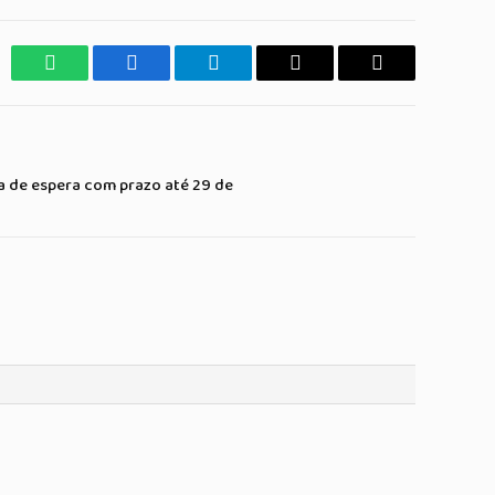
WhatsApp
Facebook
Telegrama
Copiar
E-
Link
mail
a de espera com prazo até 29 de