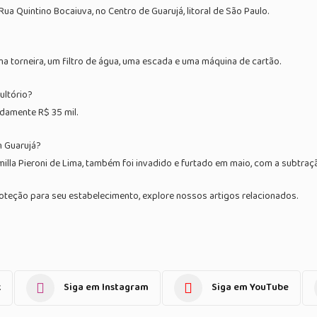
a Quintino Bocaiuva, no Centro de Guarujá, litoral de São Paulo.
a torneira, um filtro de água, uma escada e uma máquina de cartão.
ultório?
damente R$ 35 mil.
m Guarujá?
milla Pieroni de Lima, também foi invadido e furtado em maio, com a subtraç
oteção para seu estabelecimento, explore nossos artigos relacionados.
k
Siga em Instagram
Siga em YouTube