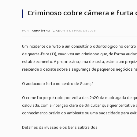
Criminoso cobre câmera e furta c
POR
ITANHAÉM NOTÍCIAS
ON
15 DE MAIO DE 2026
Um incidente de furto a um consultório odontológico no centro
de quarta-feira (13), envolveu um criminoso que, de forma aud
estabelecimento. A proprietária, uma dentista, estima um preju
reacende o debate sobre a segurança de pequenos negócios na
O audacioso furto no centro de Guarujá
O crime foi perpetrado por volta das 2h20 da madrugada de qua
calculada, com a intenção clara de dificultar qualquer tentativ
conhecimento prévio do ambiente ou uma sagacidade para evita
Detalhes da invasão e os bens subtraídos