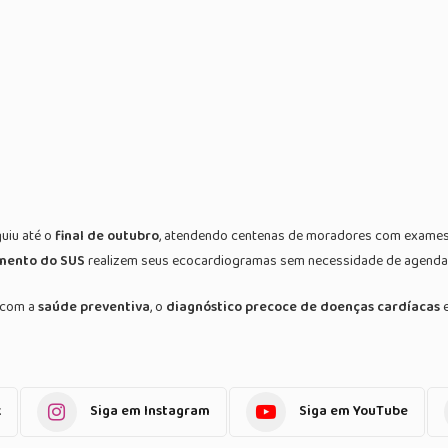
uiu até o
final de outubro
, atendendo centenas de moradores com exames 
mento do SUS
realizem seus ecocardiogramas sem necessidade de agenda
l com a
saúde preventiva
, o
diagnóstico precoce de doenças cardíacas
e
k
Siga em Instagram
Siga em YouTube