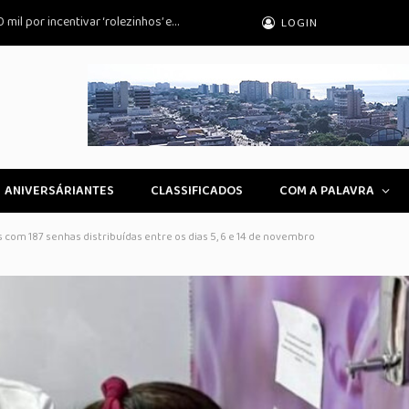
Influenciador condenado a pagar R$ 100 mil por incentivar ‘rolezinhos’ em Peruíbe
LOGIN
ANIVERSÁRIANTES
CLASSIFICADOS
COM A PALAVRA
com 187 senhas distribuídas entre os dias 5, 6 e 14 de novembro