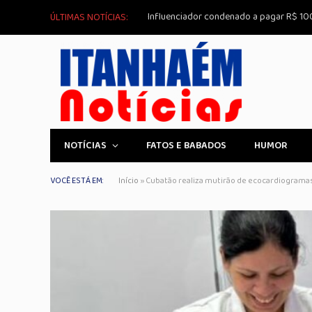
ÚLTIMAS NOTÍCIAS:
NOTÍCIAS
FATOS E BABADOS
HUMOR
VOCÊ ESTÁ EM:
Início
»
Cubatão realiza mutirão de ecocardiogramas 