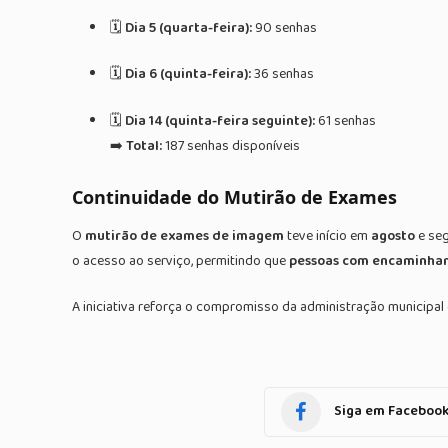
🗓️
Dia 5 (quarta-feira):
90 senhas
🗓️
Dia 6 (quinta-feira):
36 senhas
🗓️
Dia 14 (quinta-feira seguinte):
61 senhas
➡️
Total:
187 senhas disponíveis
Continuidade do Mutirão de Exames
O
mutirão de exames de imagem
teve início em
agosto
e seg
o acesso ao serviço, permitindo que
pessoas com encaminha
A iniciativa reforça o compromisso da administração municipa
Siga em Faceboo