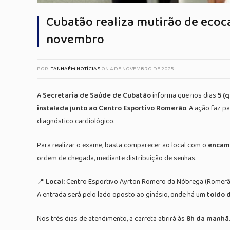
Cubatão realiza mutirão de ecoca
novembro
POR
ITANHAÉM NOTÍCIAS
ON
4 DE NOVEMBRO DE 2025
A
Secretaria de Saúde de Cubatão
informa que nos dias
5 (
instalada junto ao Centro Esportivo Romerão
. A ação faz 
diagnóstico cardiológico.
Para realizar o exame, basta comparecer ao local com o
encam
ordem de chegada, mediante distribuição de senhas.
📍
Local:
Centro Esportivo Ayrton Romero da Nóbrega (Romerão) 
A entrada será pelo lado oposto ao ginásio, onde há um
toldo 
Nos três dias de atendimento, a carreta abrirá às
8h da manhã