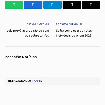
WhatsApp
Facebook
Telegrama
Copiar
E-
Link
mail
ARTIGO ANTERIOR
PRÓXIMO ARTIGO
Lula prevê acordo rápido com
Saiba como usar as notas
eua sobre tarifas
individuais do enem 2025
Itanhaém Notícias
RELACIONADOS
POSTS