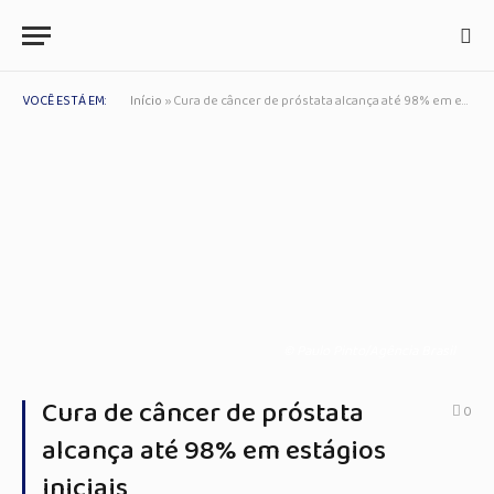
VOCÊ ESTÁ EM:
Início
»
Cura de câncer de próstata alcança até 98% em estágios iniciais
© Paulo Pinto/Agência Brasil
Cura de câncer de próstata
0
alcança até 98% em estágios
iniciais