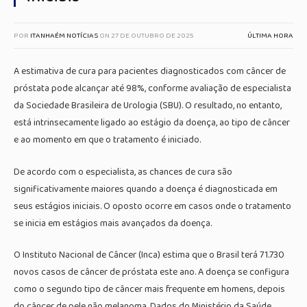
POR
ITANHAÉM NOTÍCIAS
ON
27 DE OUTUBRO DE 2025
ÚLTIMA HORA
A estimativa de cura para pacientes diagnosticados com câncer de
próstata pode alcançar até 98%, conforme avaliação de especialista
da Sociedade Brasileira de Urologia (SBU). O resultado, no entanto,
está intrinsecamente ligado ao estágio da doença, ao tipo de câncer
e ao momento em que o tratamento é iniciado.
De acordo com o especialista, as chances de cura são
significativamente maiores quando a doença é diagnosticada em
seus estágios iniciais. O oposto ocorre em casos onde o tratamento
se inicia em estágios mais avançados da doença.
O Instituto Nacional de Câncer (Inca) estima que o Brasil terá 71.730
novos casos de câncer de próstata este ano. A doença se configura
como o segundo tipo de câncer mais frequente em homens, depois
do câncer de pele não melanoma. Dados do Ministério da Saúde