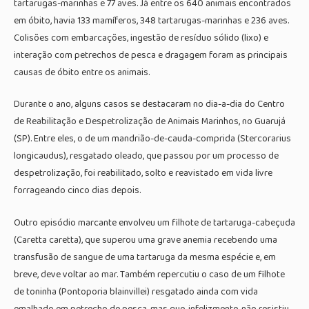
tartarugas-marinhas e 77 aves. Já entre os 640 animais encontrados
em óbito, havia 133 mamíferos, 348 tartarugas-marinhas e 236 aves.
Colisões com embarcações, ingestão de resíduo sólido (lixo) e
interação com petrechos de pesca e dragagem foram as principais
causas de óbito entre os animais.
Durante o ano, alguns casos se destacaram no dia-a-dia do Centro
de Reabilitação e Despetrolização de Animais Marinhos, no Guarujá
(SP). Entre eles, o de um mandrião-de-cauda-comprida (Stercorarius
longicaudus), resgatado oleado, que passou por um processo de
despetrolização, foi reabilitado, solto e reavistado em vida livre
forrageando cinco dias depois.
Outro episódio marcante envolveu um filhote de tartaruga-cabeçuda
(Caretta caretta), que superou uma grave anemia recebendo uma
transfusão de sangue de uma tartaruga da mesma espécie e, em
breve, deve voltar ao mar. Também repercutiu o caso de um filhote
de toninha (Pontoporia blainvillei) resgatado ainda com vida
emalhado em petrecho de pesca, mas que, infelizmente, não resistiu