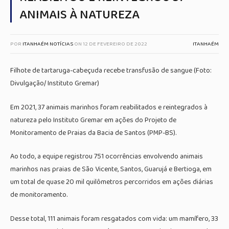
ANIMAIS À NATUREZA
POR
ITANHAÉM NOTÍCIAS
ON
12 DE FEVEREIRO DE 2022
ITANHAÉM
Filhote de tartaruga-cabeçuda recebe transfusão de sangue (Foto:
Divulgação/ Instituto Gremar)
Em 2021, 37 animais marinhos foram reabilitados e reintegrados à
natureza pelo Instituto Gremar em ações do Projeto de
Monitoramento de Praias da Bacia de Santos (PMP-BS).
Ao todo, a equipe registrou 751 ocorrências envolvendo animais
marinhos nas praias de São Vicente, Santos, Guarujá e Bertioga, em
um total de quase 20 mil quilômetros percorridos em ações diárias
de monitoramento.
Desse total, 111 animais foram resgatados com vida: um mamífero, 33