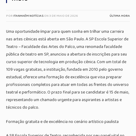
POR
ITANHAÉM NOTÍCIAS
ON
3 DE MAIO DE 2026
ÚLTIMA HORA
Uma oportunidade ímpar para quem sonha em trilhar uma carreira
nas artes cênicas está aberta em São Paulo. A SP Escola Superior de
Teatro – Faculdade das Artes do Palco, uma renomada faculdade
pública de teatro em SP, anunciou a abertura de inscrições para seu
curso superior de tecnologia em produção cênica. Com um total de
109 vagas gratuitas, a instituição, fundada em 2010 pelo governo
estadual, oferece uma formação de excelência que visa preparar
profissionais completos para atuar em todas as frentes do universo
teatral e performático. O prazo final para se candidatar é 15 de maio,
representando um chamado urgente para aspirantes a artistas e
técnicos do palco.
Formação gratuita e de excelência no cenário artístico paulista
A SP Escola Superior de Teatro, reconhecida por seu papel vital no