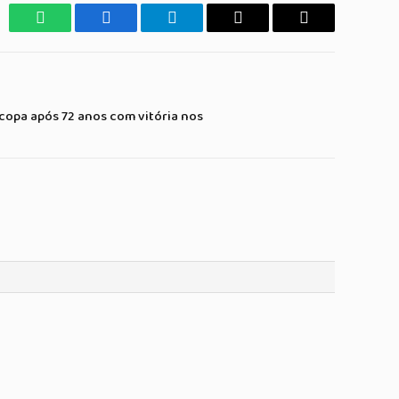
WhatsApp
Facebook
Telegrama
Copiar
E-
Link
mail
copa após 72 anos com vitória nos