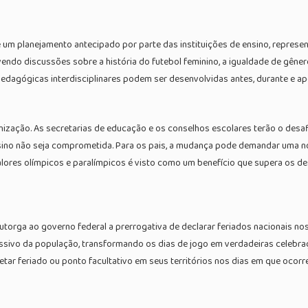
e um planejamento antecipado por parte das instituições de ensino, represe
ndo discussões sobre a história do futebol feminino, a igualdade de gêner
edagógicas interdisciplinares podem ser desenvolvidas antes, durante e a
ganização. As secretarias de educação e os conselhos escolares terão o desa
sino não seja comprometida. Para os pais, a mudança pode demandar uma no
lores olímpicos e paralímpicos é visto como um benefício que supera os des
orga ao governo federal a prerrogativa de declarar feriados nacionais nos 
assivo da população, transformando os dias de jogo em verdadeiras celebraç
tar feriado ou ponto facultativo em seus territórios nos dias em que ocorr