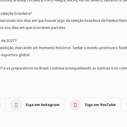
nte, Brasília, Fortaleza, Porto Alegre, Recife, Rio de Janeiro, Salvador e S
seleção brasileira?
s nacionais nos dias em que houver jogo da seleção brasileira de futebol fem
ios nos dias em que ocorrerem partidas.
a de 2027?
ompetição, marcando um momento histórico. Sediar o evento promove o futebo
 esportivo global.
 e os preparativos no Brasil, continue acompanhando as notícias e os comu
k
Siga em Instagram
Siga em YouTube