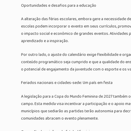
Oportunidades e desafios para a educação
A alteração das férias escolares, embora gere a necessidade d
escolas podem incorporar o evento em seus currículos, promove
o impacto social e econômico de grandes eventos. Atividades p
aprendizado e a inspiração.
Por outro lado, o ajuste do calendário exige flexibilidade e or
conteúdo programático seja cumprido e que a qualidade do en
o potencial de engajamento da juventude com o esporte e os va
Feriados nacionais e cidades-sede: Um país em festa
A legislação para a Copa do Mundo Feminina de 2027 também out
campo. Esta medida visa incentivar a participação e o apoio m
municípios que sediarão as partidas terão autonomia para decre
comunidades abracem o evento plenamente.