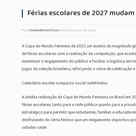
Férias escolares de 2027 mudam 
POR
ITANHAÉM NOTÍCIAS
ON
8 DE JULHO DE 2026
A Copa do Mundo Feminina de 2027, um evento de magnitude globa
de férias escolares com a realização da competição, que acontec
maximizar o engajamento do público e facilitar a logística em t
jogos da seleção brasileira, reforçando o clima de celebração e
Calendário escolar e impacto social redefinidos
A inédita realização da Copa do Mundo Feminina no Brasil em 2
férias escolares, tanto para a rede pública quanto para a priva
estratégico para permitir que estudantes, famílias e educado
desfrutando do clima festivo que um megaevento esportivo pro
cidades-sede.