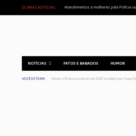
Atendimentos a mulheres pela Polícia 
ÚLTIMAS NOTÍCIAS:
NOTÍCIAS
FATOS E BABADOS
HUMOR
VOCÊ ESTÁ EM:
Início
»
Férias escolares de 2027 mudam por Copa Fe