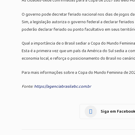
As cidades-sede confirmadas para a Copa de 2027 são Belo Horizo
O governo pode decretar feriado nacional nos dias de jogos da 
Sim, a legislação autoriza o governo federal a declarar feriado
poderão declarar feriado ou ponto facultativo em seus territór
Qual a importância de o Brasil sediar a Copa do Mundo Feminin
Esta é a primeira vez que um país da América do Sul sedia a c
economia local, e reforça o posicionamento do Brasil no cenário
Para mais informações sobre a Copa do Mundo Feminina de 2027
Fonte:
https://agenciabrasil.ebc.com.br
Siga em Faceboo