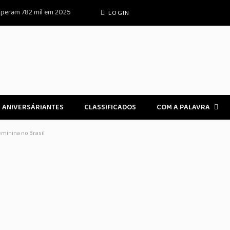
superam 782 mil em 2025
LOGIN
ANIVERSÁRIANTES
CLASSIFICADOS
COM A PALAVRA
minina no Brasil