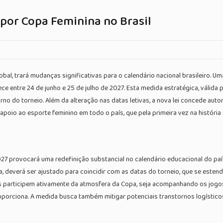
por Copa Feminina no Brasil
l, trará mudanças significativas para o calendário nacional brasileiro. Uma
e entre 24 de junho e 25 de julho de 2027. Esta medida estratégica, válida p
orno do torneio. Além da alteração nas datas letivas, a nova lei concede au
 apoio ao esporte feminino em todo o país, que pela primeira vez na história
027 provocará uma redefinição substancial no calendário educacional do pa
da, deverá ser ajustado para coincidir com as datas do torneio, que se esten
res participem ativamente da atmosfera da Copa, seja acompanhando os jogo
porciona. A medida busca também mitigar potenciais transtornos logístic