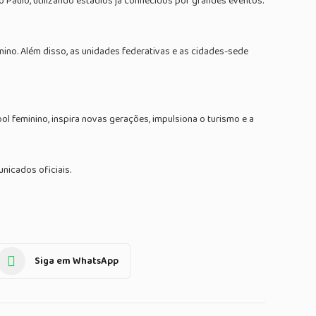
ão Paulo, utilizando estádios já conhecidos por grandes eventos.
inino. Além disso, as unidades federativas e as cidades-sede
l feminino, inspira novas gerações, impulsiona o turismo e a
nicados oficiais.
Siga em WhatsApp