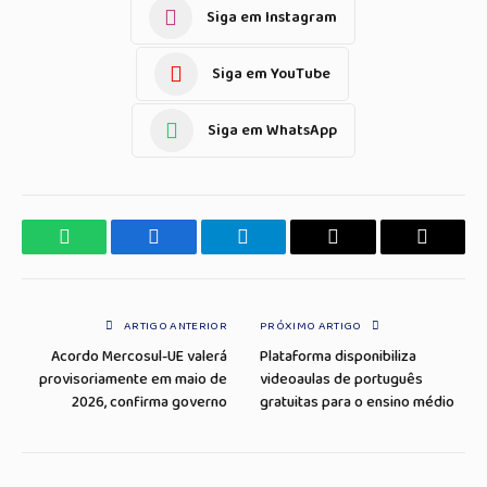
Siga em Instagram
Siga em YouTube
Siga em WhatsApp
WhatsApp
Facebook
Telegrama
Copiar
E-
Link
mail
ARTIGO ANTERIOR
PRÓXIMO ARTIGO
Acordo Mercosul-UE valerá
Plataforma disponibiliza
provisoriamente em maio de
videoaulas de português
2026, confirma governo
gratuitas para o ensino médio