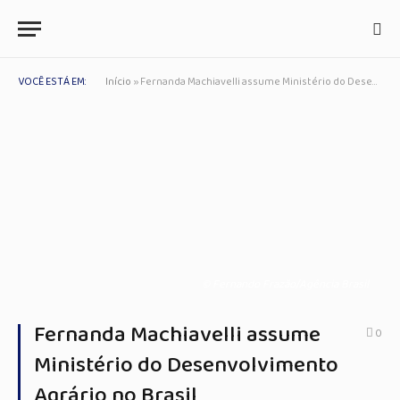
VOCÊ ESTÁ EM:
Início
»
Fernanda Machiavelli assume Ministério do Desenvolvimento Agrário no Brasil
© Fernando Frazão/Agência Brasil
Fernanda Machiavelli assume
0
Ministério do Desenvolvimento
Agrário no Brasil