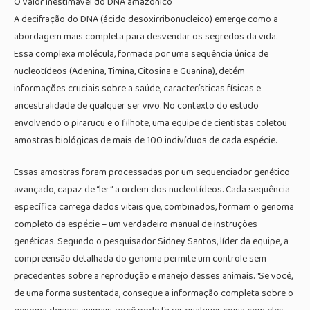
O valor inestimável do DNA amazônico
A decifração do DNA (ácido desoxirribonucleico) emerge como a
abordagem mais completa para desvendar os segredos da vida.
Essa complexa molécula, formada por uma sequência única de
nucleotídeos (Adenina, Timina, Citosina e Guanina), detém
informações cruciais sobre a saúde, características físicas e
ancestralidade de qualquer ser vivo. No contexto do estudo
envolvendo o pirarucu e o filhote, uma equipe de cientistas coletou
amostras biológicas de mais de 100 indivíduos de cada espécie.
Essas amostras foram processadas por um sequenciador genético
avançado, capaz de “ler” a ordem dos nucleotídeos. Cada sequência
específica carrega dados vitais que, combinados, formam o genoma
completo da espécie – um verdadeiro manual de instruções
genéticas. Segundo o pesquisador Sidney Santos, líder da equipe, a
compreensão detalhada do genoma permite um controle sem
precedentes sobre a reprodução e manejo desses animais. “Se você,
de uma forma sustentada, consegue a informação completa sobre o