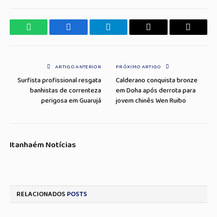
WhatsApp
Facebook
Telegrama
Copiar
E-
Link
mail
ARTIGO ANTERIOR
PRÓXIMO ARTIGO
Surfista profissional resgata
Calderano conquista bronze
banhistas de correnteza
em Doha após derrota para
perigosa em Guarujá
jovem chinês Wen Ruibo
Itanhaém Notícias
RELACIONADOS
POSTS