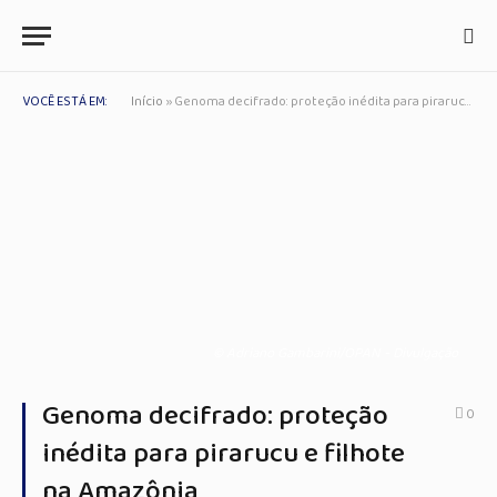
VOCÊ ESTÁ EM:
Início
»
Genoma decifrado: proteção inédita para pirarucu e filhote na Amazônia
© Adriano Gambarini/OPAN - Divulgação
Genoma decifrado: proteção
0
inédita para pirarucu e filhote
na Amazônia