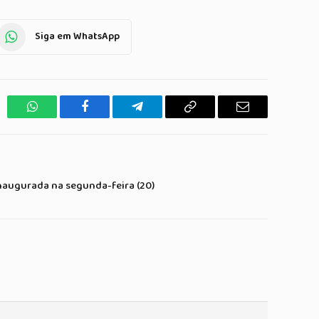
Siga em WhatsApp
WhatsApp
Facebook
Telegrama
Copiar
E-
Link
mail
naugurada na segunda-feira (20)