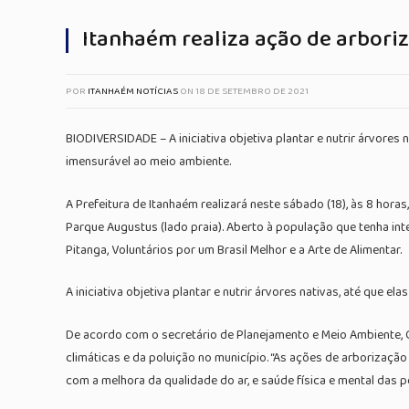
Itanhaém realiza ação de arboriz
POR
ITANHAÉM NOTÍCIAS
ON
18 DE SETEMBRO DE 2021
BIODIVERSIDADE – A iniciativa objetiva plantar e nutrir árvores
imensurável ao meio ambiente.
A Prefeitura de Itanhaém realizará neste sábado (18), às 8 hora
Parque Augustus (lado praia). Aberto à população que tenha inte
Pitanga, Voluntários por um Brasil Melhor e a Arte de Alimentar.
A iniciativa objetiva plantar e nutrir árvores nativas, até que
De acordo com o secretário de Planejamento e Meio Ambiente, 
climáticas e da poluição no município. “As ações de arborização
com a melhora da qualidade do ar, e saúde física e mental das pe