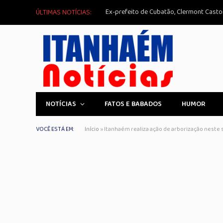
Ex-prefeito de Cubatão, Clermont Casto
ÚLTIMAS NOTÍCIAS:
NOTÍCIAS
FATOS E BABADOS
HUMOR
VOCÊ ESTÁ EM:
Início
»
Itanhaém realiza ação de arborização neste s