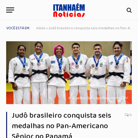
VOCÊ ESTÁ EM:
Início
»
Judô brasileiro conquista seis medalhas no Pan-Americano Sênior no Panamá
© Grasiela Gonzaga/Ruasmídia/CBJ
Judô brasileiro conquista seis
0
medalhas no Pan-Americano
Sênior no Panamá