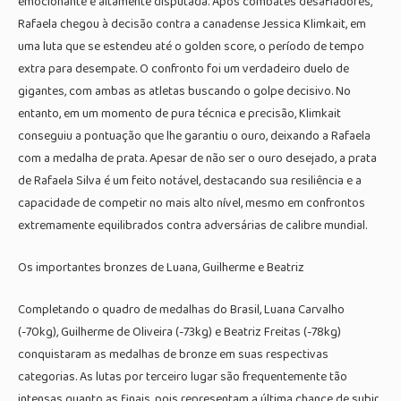
emocionante e altamente disputada. Após combates desafiadores,
Rafaela chegou à decisão contra a canadense Jessica Klimkait, em
uma luta que se estendeu até o golden score, o período de tempo
extra para desempate. O confronto foi um verdadeiro duelo de
gigantes, com ambas as atletas buscando o golpe decisivo. No
entanto, em um momento de pura técnica e precisão, Klimkait
conseguiu a pontuação que lhe garantiu o ouro, deixando a Rafaela
com a medalha de prata. Apesar de não ser o ouro desejado, a prata
de Rafaela Silva é um feito notável, destacando sua resiliência e a
capacidade de competir no mais alto nível, mesmo em confrontos
extremamente equilibrados contra adversárias de calibre mundial.
Os importantes bronzes de Luana, Guilherme e Beatriz
Completando o quadro de medalhas do Brasil, Luana Carvalho
(-70kg), Guilherme de Oliveira (-73kg) e Beatriz Freitas (-78kg)
conquistaram as medalhas de bronze em suas respectivas
categorias. As lutas por terceiro lugar são frequentemente tão
intensas quanto as finais, pois representam a última chance de subir