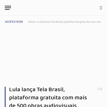
VOCÊ ESTÁ EM:
Início
»
Lula lança Tela Brasil, plataforma gratuita com mais de 500 obras audiovisuais
© Foto: Ricardo Stuckert / PR
Lula lança Tela Brasil,
0
plataforma gratuita com mais
de 500 obras audiovisuais